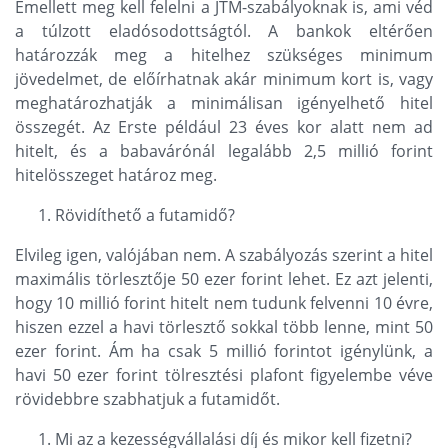
Emellett meg kell felelni a JTM-szabályoknak is, ami véd
a túlzott eladósodottságtól. A bankok eltérően
határozzák meg a hitelhez szükséges minimum
jövedelmet, de előírhatnak akár minimum kort is, vagy
meghatározhatják a minimálisan igényelhető hitel
összegét. Az Erste például 23 éves kor alatt nem ad
hitelt, és a babavárónál legalább 2,5 millió forint
hitelösszeget határoz meg.
Rövidíthető a futamidő?
Elvileg igen, valójában nem. A szabályozás szerint a hitel
maximális törlesztője 50 ezer forint lehet. Ez azt jelenti,
hogy 10 millió forint hitelt nem tudunk felvenni 10 évre,
hiszen ezzel a havi törlesztő sokkal több lenne, mint 50
ezer forint. Ám ha csak 5 millió forintot igénylünk, a
havi 50 ezer forint tölresztési plafont figyelembe véve
rövidebbre szabhatjuk a futamidőt.
Mi az a kezességvállalási díj és mikor kell fizetni?