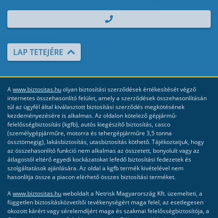
| TEL.: +36 70 700 2000
LAP TETEJÉRE
A
www.biztositas.hu
olyan biztosítási szerződések értékesítését végző
internetes összehasonlító felület, amely a szerződések összehasonlításán
túl az ügyfél által kiválasztott biztosítási szerződés megkötésének
kezdeményezésére is alkalmas. Az oldalon kötelező gépjármű-
felelősségbiztosítás (kgfb), autós kiegészítő biztosítás, casco
(személygépjárműre, motorra és tehergépjárműre 3,5 tonna
össztömegig), lakásbiztosítás, utasbiztosítás köthető. Tájékoztatjuk, hogy
az összehasonlító funkció nem alkalmas az összetett, bonyolult vagy az
átlagostól eltérő egyedi kockázatokat lefedő biztosítási fedezetek és
szolgáltatások ajánlására. Az oldal a kgfb termék kivételével nem
hasonlítja össze a piacon elérhető összes biztosítási terméket.
A
www.biztositas.hu
weboldalt a Netrisk Magyarország Kft. üzemelteti, a
független biztosításközvetítői tevékenységért maga felel, az esetlegesen
okozott kárért vagy sérelemdíjért maga és szakmai felelősségbiztosítója, a