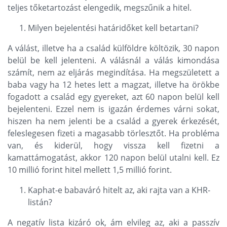
teljes tőketartozást elengedik, megszűnik a hitel.
Milyen bejelentési határidőket kell betartani?
A válást, illetve ha a család külföldre költözik, 30 napon
belül be kell jelenteni. A válásnál a válás kimondása
számít, nem az eljárás megindítása. Ha megszületett a
baba vagy ha 12 hetes lett a magzat, illetve ha örökbe
fogadott a család egy gyereket, azt 60 napon belül kell
bejelenteni. Ezzel nem is igazán érdemes várni sokat,
hiszen ha nem jelenti be a család a gyerek érkezését,
feleslegesen fizeti a magasabb törlesztőt. Ha probléma
van, és kiderül, hogy vissza kell fizetni a
kamattámogatást, akkor 120 napon belül utalni kell. Ez
10 millió forint hitel mellett 1,5 millió forint.
Kaphat-e babaváró hitelt az, aki rajta van a KHR-
listán?
A negatív lista kizáró ok, ám elvileg az, aki a passzív