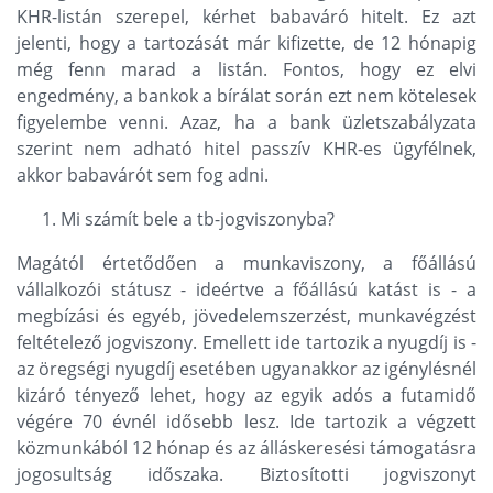
KHR-listán szerepel, kérhet babaváró hitelt. Ez azt
jelenti, hogy a tartozását már kifizette, de 12 hónapig
még fenn marad a listán. Fontos, hogy ez elvi
engedmény, a bankok a bírálat során ezt nem kötelesek
figyelembe venni. Azaz, ha a bank üzletszabályzata
szerint nem adható hitel passzív KHR-es ügyfélnek,
akkor babavárót sem fog adni.
Mi számít bele a tb-jogviszonyba?
Magától értetődően a munkaviszony, a főállású
vállalkozói státusz - ideértve a főállású katást is - a
megbízási és egyéb, jövedelemszerzést, munkavégzést
feltételező jogviszony. Emellett ide tartozik a nyugdíj is -
az öregségi nyugdíj esetében ugyanakkor az igénylésnél
kizáró tényező lehet, hogy az egyik adós a futamidő
végére 70 évnél idősebb lesz. Ide tartozik a végzett
közmunkából 12 hónap és az álláskeresési támogatásra
jogosultság időszaka. Biztosítotti jogviszonyt