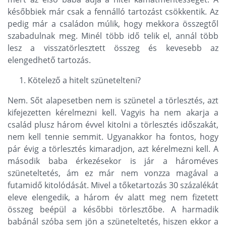
későbbiek már csak a fennálló tartozást csökkentik. Az
pedig már a családon múlik, hogy mekkora összegtől
szabadulnak meg. Minél több idő telik el, annál több
lesz a visszatörlesztett összeg és kevesebb az
elengedhető tartozás.
Kötelező a hitelt szünetelteni?
Nem. Sőt alapesetben nem is szünetel a törlesztés, azt
kifejezetten kérelmezni kell. Vagyis ha nem akarja a
család plusz három évvel kitolni a törlesztés időszakát,
nem kell tennie semmit. Ugyanakkor ha fontos, hogy
pár évig a törlesztés kimaradjon, azt kérelmezni kell. A
második baba érkezésekor is jár a hároméves
szüneteltetés, ám ez már nem vonzza magával a
futamidő kitolódását. Mivel a tőketartozás 30 százalékát
eleve elengedik, a három év alatt meg nem fizetett
összeg beépül a későbbi törlesztőbe. A harmadik
babánál szóba sem jön a szüneteltetés, hiszen ekkor a