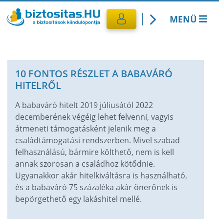
MENÜ
Kötelező biztosítás
10 FONTOS RÉSZLET A BABAVÁRÓ
Utasbiztosítás
HITELRŐL
CASCO Biztosítás
A babaváró hitelt 2019 júliusától 2022
decemberének végéig lehet felvenni, vagyis
átmeneti támogatásként jelenik meg a
Lakásbiztosítás
családtámogatási rendszerben. Mivel szabad
felhasználású, bármire költhető, nem is kell
Banki termékek
annak szorosan a családhoz kötődnie.
Ugyanakkor akár hitelkiváltásra is használható,
és a babaváró 75 százaléka akár önerőnek is
bepörgethető egy lakáshitel mellé.