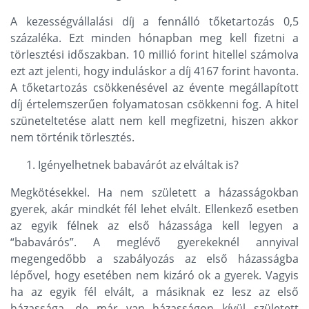
A kezességvállalási díj a fennálló tőketartozás 0,5
százaléka. Ezt minden hónapban meg kell fizetni a
törlesztési időszakban. 10 millió forint hitellel számolva
ezt azt jelenti, hogy induláskor a díj 4167 forint havonta.
A tőketartozás csökkenésével az évente megállapított
díj értelemszerűen folyamatosan csökkenni fog. A hitel
szüneteltetése alatt nem kell megfizetni, hiszen akkor
nem történik törlesztés.
Igényelhetnek babavárót az elváltak is?
Megkötésekkel. Ha nem született a házasságokban
gyerek, akár mindkét fél lehet elvált. Ellenkező esetben
az egyik félnek az első házassága kell legyen a
“babavárós”. A meglévő gyerekeknél annyival
megengedőbb a szabályozás az első házasságba
lépővel, hogy esetében nem kizáró ok a gyerek. Vagyis
ha az egyik fél elvált, a másiknak ez lesz az első
házassága, de már van házasságon kívül született