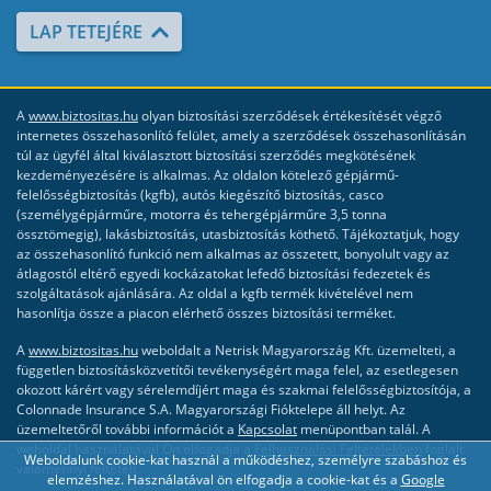
LAP TETEJÉRE
A
www.biztositas.hu
olyan biztosítási szerződések értékesítését végző
internetes összehasonlító felület, amely a szerződések összehasonlításán
túl az ügyfél által kiválasztott biztosítási szerződés megkötésének
kezdeményezésére is alkalmas. Az oldalon kötelező gépjármű-
felelősségbiztosítás (kgfb), autós kiegészítő biztosítás, casco
(személygépjárműre, motorra és tehergépjárműre 3,5 tonna
össztömegig), lakásbiztosítás, utasbiztosítás köthető. Tájékoztatjuk, hogy
az összehasonlító funkció nem alkalmas az összetett, bonyolult vagy az
átlagostól eltérő egyedi kockázatokat lefedő biztosítási fedezetek és
szolgáltatások ajánlására. Az oldal a kgfb termék kivételével nem
hasonlítja össze a piacon elérhető összes biztosítási terméket.
A
www.biztositas.hu
weboldalt a Netrisk Magyarország Kft. üzemelteti, a
független biztosításközvetítői tevékenységért maga felel, az esetlegesen
okozott kárért vagy sérelemdíjért maga és szakmai felelősségbiztosítója, a
Colonnade Insurance S.A. Magyarországi Fióktelepe áll helyt. Az
üzemeltetőről további információt a
Kapcsolat
menüpontban talál. A
weboldal használatával Ön elfogadja a
Felhasználási Feltételekben
foglalt
Weboldalunk cookie-kat használ a működéshez, személyre szabáshoz és
valamennyi feltételt.
elemzéshez. Használatával ön elfogadja a cookie-kat és a
Google