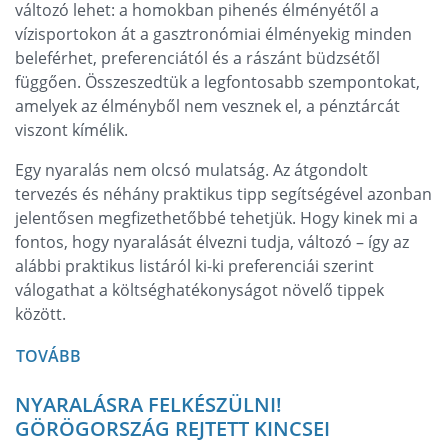
változó lehet: a homokban pihenés élményétől a
vízisportokon át a gasztronómiai élményekig minden
beleférhet, preferenciától és a rászánt büdzsétől
függően. Összeszedtük a legfontosabb szempontokat,
amelyek az élményből nem vesznek el, a pénztárcát
viszont kímélik.
Egy nyaralás nem olcsó mulatság. Az átgondolt
tervezés és néhány praktikus tipp segítségével azonban
jelentősen megfizethetőbbé tehetjük. Hogy kinek mi a
fontos, hogy nyaralását élvezni tudja, változó – így az
alábbi praktikus listáról ki-ki preferenciái szerint
válogathat a költséghatékonyságot növelő tippek
között.
TOVÁBB
NYARALÁSRA FELKÉSZÜLNI!
GÖRÖGORSZÁG REJTETT KINCSEI