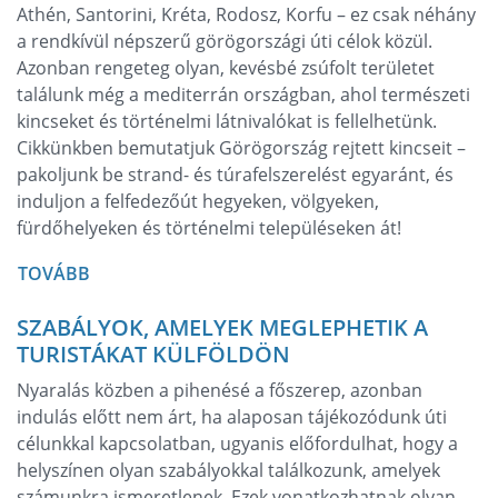
Athén, Santorini, Kréta, Rodosz, Korfu – ez csak néhány
a rendkívül népszerű görögországi úti célok közül.
Azonban rengeteg olyan, kevésbé zsúfolt területet
találunk még a mediterrán országban, ahol természeti
kincseket és történelmi látnivalókat is fellelhetünk.
Cikkünkben bemutatjuk Görögország rejtett kincseit –
pakoljunk be strand- és túrafelszerelést egyaránt, és
induljon a felfedezőút hegyeken, völgyeken,
fürdőhelyeken és történelmi településeken át!
TOVÁBB
SZABÁLYOK, AMELYEK MEGLEPHETIK A
TURISTÁKAT KÜLFÖLDÖN
Nyaralás közben a pihenésé a főszerep, azonban
indulás előtt nem árt, ha alaposan tájékozódunk úti
célunkkal kapcsolatban, ugyanis előfordulhat, hogy a
helyszínen olyan szabályokkal találkozunk, amelyek
számunkra ismeretlenek. Ezek vonatkozhatnak olyan