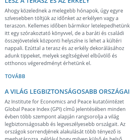
LESZ A TERASZ ÉS AZ ERKÉLY
Ahogy közelednek a melegebb hónapok, úgy egyre
szívesebben töltjük az időnket az erkélyen vagy a
teraszon. Kellemes időben bármikor letelepedhetünk
itt egy szórakoztató könyvvel, de a baráti és családi
összejövetelek központi helyszíne is lehet a kültéri
nappali. Ezúttal a terasz és az erkély dekorálásához
adunk tippeket, melyek segítségével elbűvölő és
otthonos végeredményt érhetünk el.
TOVÁBB
A VILÁG LEGBIZTONSÁGOSABB ORSZÁGAI
Az Institute for Economics and Peace kutatóintézet
Global Peace Index (GPI) című jelentésében minden
évben több szempont alapján rangsorolja a világ
legbiztonságosabb és legveszélyesebb országait. Az
országok sorrendjének alakulását több tényező is
meghatározza, például hogy milyen külső és belső