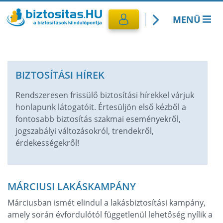
MENÜ
Kötelező biztosítás
BIZTOSÍTÁSI HÍREK
Utasbiztosítás
Rendszeresen frissülő biztosítási hírekkel várjuk
CASCO Biztosítás
honlapunk látogatóit. Értesüljön első kézből a
fontosabb biztosítás szakmai eseményekről,
jogszabályi változásokról, trendekről,
Lakásbiztosítás
érdekességekről!
Banki termékek
MÁRCIUSI LAKÁSKAMPÁNY
Márciusban ismét elindul a lakásbiztosítási kampány,
amely során évfordulótól függetlenül lehetőség nyílik a