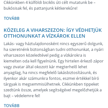
Cikkünkben 4 külföldi biciklis úti célt mutatunk be –
bukósisak fel, és pattanjunk kétkerekűre!
TOVÁBB
KÖZELEG A VIHARSZEZON: ÍGY VÉDHETJÜK
OTTHONUNKAT A VÍZKÁROK ELLEN
Lakás- vagy háztulajdonosként nincs egyszerű dolgunk,
ha szeretnénk biztonságban tudni otthonunkat, a nyári
viharszezon közeledtével pedig a vízkárokra is
kiemelten oda kell figyelnünk. Egy hirtelen érkező zápor
vagy zivatar által okozott kár megterhelő lehet
anyagilag, ha nincs megfelelő lakásbiztosításunk, és
ilyenkor akár számunkra fontos, eszmei értékkel bíró
tárgyak is megsemmisülhetnek. Cikkünkben tippeket
szedtünk össze, amelyek segítségével megelőzhetjük a
bajt – védelemre fel!
TOVÁBB