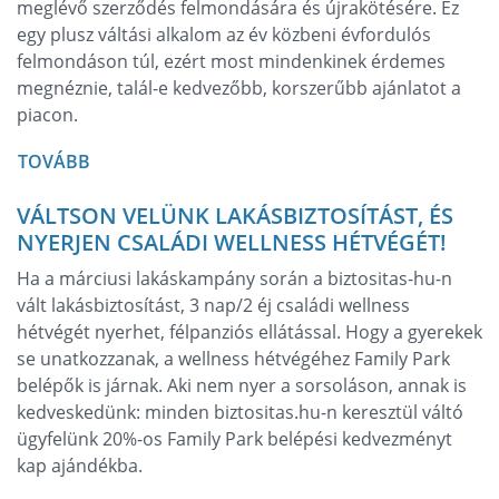
meglévő szerződés felmondására és újrakötésére. Ez
egy plusz váltási alkalom az év közbeni évfordulós
felmondáson túl, ezért most mindenkinek érdemes
megnéznie, talál-e kedvezőbb, korszerűbb ajánlatot a
piacon.
TOVÁBB
VÁLTSON VELÜNK LAKÁSBIZTOSÍTÁST, ÉS
NYERJEN CSALÁDI WELLNESS HÉTVÉGÉT!
Ha a márciusi lakáskampány során a biztositas-hu-n
vált lakásbiztosítást, 3 nap/2 éj családi wellness
hétvégét nyerhet, félpanziós ellátással. Hogy a gyerekek
se unatkozzanak, a wellness hétvégéhez Family Park
belépők is járnak. Aki nem nyer a sorsoláson, annak is
kedveskedünk: minden biztositas.hu-n keresztül váltó
ügyfelünk 20%-os Family Park belépési kedvezményt
kap ajándékba.