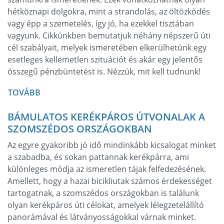
hétköznapi dolgokra, mint a strandolás, az öltözködés
vagy épp a szemetelés, így jó, ha ezekkel tisztában
vagyunk. Cikkünkben bemutatjuk néhány népszerű úti
cél szabályait, melyek ismeretében elkerülhetünk egy
esetleges kellemetlen szituációt és akár egy jelentős
összegű pénzbüntetést is. Nézzük, mit kell tudnunk!
TOVÁBB
BÁMULATOS KERÉKPÁROS ÚTVONALAK A
SZOMSZÉDOS ORSZÁGOKBAN
Az egyre gyakoribb jó idő mindinkább kicsalogat minket
a szabadba, és sokan pattannak kerékpárra, ami
különleges módja az ismeretlen tájak felfedezésének.
Amellett, hogy a hazai bicikliutak számos érdekességet
tartogatnak, a szomszédos országokban is találunk
olyan kerékpáros úti célokat, amelyek lélegzetelállító
panorámával és látványosságokkal várnak minket.