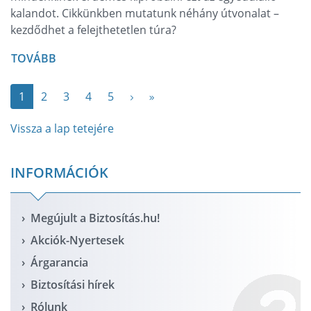
kalandot. Cikkünkben mutatunk néhány útvonalat –
kezdődhet a felejthetetlen túra?
TOVÁBB
1
2
3
4
5
Vissza a lap tetejére
INFORMÁCIÓK
Megújult a Biztosítás.hu!
Akciók-Nyertesek
Árgarancia
Biztosítási hírek
Rólunk