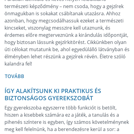
természeti képződmény – nem csoda, hogy a gejzírek
önmagukban is sokakat csábítanak utazásra. Ahhoz
azonban, hogy megcsodálhassuk ezeket a természeti
kincseket, viszonylag messzire kell utaznunk, és
érdemes előre megterveznünk a kirándulás időpontját,
hogy biztosan lássunk gejzírkitörést. Cikkünkben olyan
úti célokat mutatunk be, ahol egyedülálló látványban és
élményben lehet részünk a gejzírek révén. Életre szóló
kalandra fel!
TOVÁBB
ÍGY ALAKÍTSUNK KI PRAKTIKUS ÉS
BIZTONSÁGOS GYEREKSZOBÁT
Egy gyerekszoba egyszerre több funkciót is betölt,
hiszen a kisebbek számára ez a játék, a tanulás és a
pihenés színtere is egyben, így számos követelménynek
meg kell felelnünk, ha a berendezésre kerül a sor: a