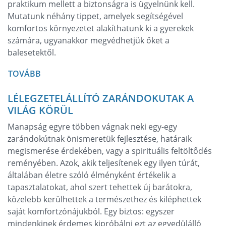
praktikum mellett a biztonságra is ügyelnünk kell.
Mutatunk néhány tippet, amelyek segítségével
komfortos környezetet alakíthatunk ki a gyerekek
számára, ugyanakkor megvédhetjük őket a
balesetektől.
TOVÁBB
LÉLEGZETELÁLLÍTÓ ZARÁNDOKUTAK A
VILÁG KÖRÜL
Manapság egyre többen vágnak neki egy-egy
zarándokútnak önismeretük fejlesztése, határaik
megismerése érdekében, vagy a spirituális feltöltődés
reményében. Azok, akik teljesítenek egy ilyen túrát,
általában életre szóló élményként értékelik a
tapasztalatokat, ahol szert tehettek új barátokra,
közelebb kerülhettek a természethez és kiléphettek
saját komfortzónájukból. Egy biztos: egyszer
mindenkinek érdemes kipróbálni ezt az egyedülálló