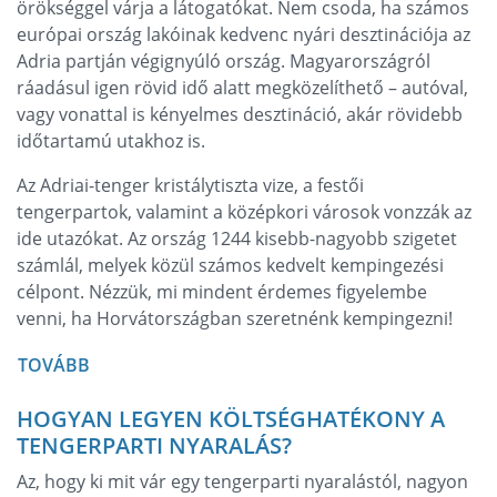
örökséggel várja a látogatókat. Nem csoda, ha számos
európai ország lakóinak kedvenc nyári desztinációja az
Adria partján végignyúló ország. Magyarországról
ráadásul igen rövid idő alatt megközelíthető – autóval,
vagy vonattal is kényelmes desztináció, akár rövidebb
időtartamú utakhoz is.
Az Adriai-tenger kristálytiszta vize, a festői
tengerpartok, valamint a középkori városok vonzzák az
ide utazókat. Az ország 1244 kisebb-nagyobb szigetet
számlál, melyek közül számos kedvelt kempingezési
célpont. Nézzük, mi mindent érdemes figyelembe
venni, ha Horvátországban szeretnénk kempingezni!
TOVÁBB
HOGYAN LEGYEN KÖLTSÉGHATÉKONY A
TENGERPARTI NYARALÁS?
Az, hogy ki mit vár egy tengerparti nyaralástól, nagyon