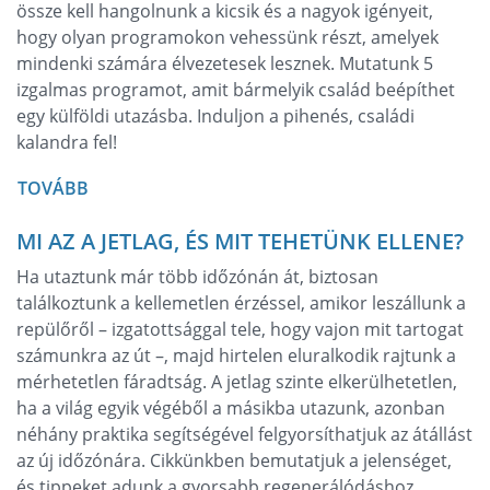
össze kell hangolnunk a kicsik és a nagyok igényeit,
hogy olyan programokon vehessünk részt, amelyek
mindenki számára élvezetesek lesznek. Mutatunk 5
izgalmas programot, amit bármelyik család beépíthet
egy külföldi utazásba. Induljon a pihenés, családi
kalandra fel!
TOVÁBB
MI AZ A JETLAG, ÉS MIT TEHETÜNK ELLENE?
Ha utaztunk már több időzónán át, biztosan
találkoztunk a kellemetlen érzéssel, amikor leszállunk a
repülőről – izgatottsággal tele, hogy vajon mit tartogat
számunkra az út –, majd hirtelen eluralkodik rajtunk a
mérhetetlen fáradtság. A jetlag szinte elkerülhetetlen,
ha a világ egyik végéből a másikba utazunk, azonban
néhány praktika segítségével felgyorsíthatjuk az átállást
az új időzónára. Cikkünkben bemutatjuk a jelenséget,
és tippeket adunk a gyorsabb regenerálódáshoz.