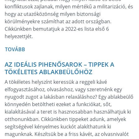
konfliktusok zajlanak, milyen mértékű a militarizáció, és
hogy az utazóközönség milyen biztonsági
körülményekre számíthat az adott országban.
Cikkünkben bemutatjuk a 2022-es lista első 6
helyezettjét.
TOVÁBB
AZ IDEÁLIS PIHENŐSAROK – TIPPEK A
TÖKÉLETES ABLAKBEÜLŐHÖZ
A tökéletes helyszínt keressük a reggeli kávé
elfogyasztásához, olvasáshoz, vagy szeretnénk egy
nyugodt zugot a lakásban relaxáláshoz? Egy ablakbeülő
könnyedén betöltheti ezeket a funkciókat, sőt,
kialakításával a teret is hasznosabban használhatjuk ki
otthonunkban. Cikkünkben tippeket adunk, amelyek
segítségével kényelmes kuckót alakíthatunk ki
magunknak. Készítsük be a friss kávét, az olvasnivalót