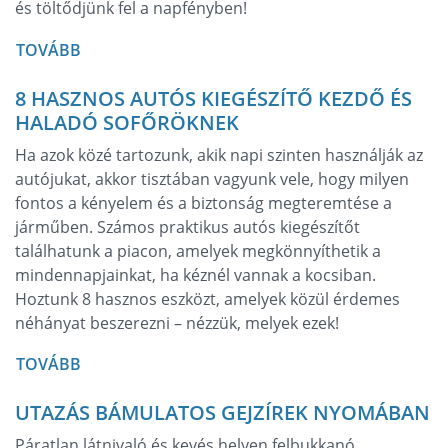
és töltődjünk fel a napfényben!
TOVÁBB
8 HASZNOS AUTÓS KIEGÉSZÍTŐ KEZDŐ ÉS
HALADÓ SOFŐRÖKNEK
Ha azok közé tartozunk, akik napi szinten használják az
autójukat, akkor tisztában vagyunk vele, hogy milyen
fontos a kényelem és a biztonság megteremtése a
járműben. Számos praktikus autós kiegészítőt
találhatunk a piacon, amelyek megkönnyíthetik a
mindennapjainkat, ha kéznél vannak a kocsiban.
Hoztunk 8 hasznos eszközt, amelyek közül érdemes
néhányat beszerezni – nézzük, melyek ezek!
TOVÁBB
UTAZÁS BÁMULATOS GEJZÍREK NYOMÁBAN
Páratlan látnivaló és kevés helyen felbukkanó