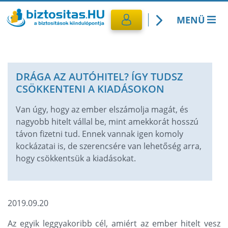
MENÜ
Kötelező biztosítás
DRÁGA AZ AUTÓHITEL? ÍGY TUDSZ
Utasbiztosítás
CSÖKKENTENI A KIADÁSOKON
CASCO Biztosítás
Van úgy, hogy az ember elszámolja magát, és
nagyobb hitelt vállal be, mint amekkorát hosszú
távon fizetni tud. Ennek vannak igen komoly
Lakásbiztosítás
kockázatai is, de szerencsére van lehetőség arra,
hogy csökkentsük a kiadásokat.
Banki termékek
2019.09.20
Az egyik leggyakoribb cél, amiért az ember hitelt vesz