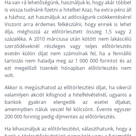
Ha van rá lehetőségünk, használjuk ki, hogy akár többet
is vissza tudnánk fizetni a hitelbe! Azaz, ha extra pénz áll
a házhoz, azt használjuk az adósságunk csökkentésére!
Viszont arra érdemes felkészülni, hogy ennek is lehet
díja, méghozzá az előtörlesztett összeg 1,5 vagy 2
százaléka. A 2010 márciusa után kötött nem lakáscélú
szerződéseknél részleges vagy teljes előtörlesztés
esetén külön díjat nem számolnak fel, ha a fennálló
tartozás nem haladja meg az 1 000 000 forintot és az
ezt megelőző tizenkét hónapban előtörlesztés nem
volt.
Akkor is megúszhatod az előtörlesztési díjat, ha sikerül
valamilyen akciót kifognod a hitelfelvételnél, ugyanis a
bankok gyakran elengedik az esetei díjakat,
amennyiben náluk veszel fel kölcsönt. Évente egyszer
200 000 forintig pedig díjmentes az előtörlesztés.
Ha kihasználjuk az előtörlesztést, választhatunk, hogy a