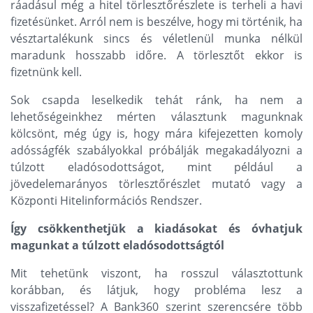
ráadásul még a hitel törlesztőrészlete is terheli a havi
fizetésünket. Arról nem is beszélve, hogy mi történik, ha
vésztartalékunk sincs és véletlenül munka nélkül
maradunk hosszabb időre. A törlesztőt ekkor is
fizetnünk kell.
Sok csapda leselkedik tehát ránk, ha nem a
lehetőségeinkhez mérten választunk magunknak
kölcsönt, még úgy is, hogy mára kifejezetten komoly
adósságfék szabályokkal próbálják megakadályozni a
túlzott eladósodottságot, mint például a
jövedelemarányos törlesztőrészlet mutató vagy a
Központi Hitelinformációs Rendszer.
Így csökkenthetjük a kiadásokat és óvhatjuk
magunkat a túlzott eladósodottságtól
Mit tehetünk viszont, ha rosszul választottunk
korábban, és látjuk, hogy probléma lesz a
visszafizetéssel? A Bank360 szerint szerencsére több