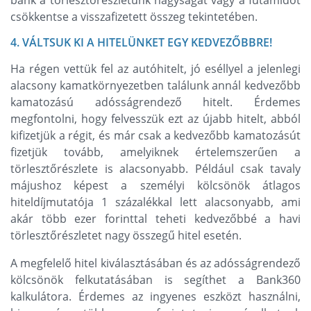
bank a törlesztőrészletünk nagyságát vagy a futamidőt
csökkentse a visszafizetett összeg tekintetében.
4. VÁLTSUK KI A HITELÜNKET EGY KEDVEZŐBBRE!
Ha régen vettük fel az autóhitelt, jó eséllyel a jelenlegi
alacsony kamatkörnyezetben találunk annál kedvezőbb
kamatozású adósságrendező hitelt. Érdemes
megfontolni, hogy felvesszük ezt az újabb hitelt, abból
kifizetjük a régit, és már csak a kedvezőbb kamatozásút
fizetjük tovább, amelyiknek értelemszerűen a
törlesztőrészlete is alacsonyabb. Például csak tavaly
májushoz képest a személyi kölcsönök átlagos
hiteldíjmutatója 1 százalékkal lett alacsonyabb, ami
akár több ezer forinttal teheti kedvezőbbé a havi
törlesztőrészletet nagy összegű hitel esetén.
A megfelelő hitel kiválasztásában és az adósságrendező
kölcsönök felkutatásában is segíthet a Bank360
kalkulátora. Érdemes az ingyenes eszközt használni,