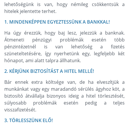
lehetőségünk is van, hogy némileg csökkentsük a
hitelek jelentette terhet.
1. MINDENKÉPPEN EGYEZTESSÜNK A BANKKAL!
Ha úgy érezzük, hogy baj lesz, jelezzük a banknak.
Átmeneti pénzügyi problémák esetén több
pénzintézetnél is van lehetőség a fizetés
szüneteltetésére, így nyerhetünk egy, legfeljebb két
hónapot, ami alatt talpra állhatunk.
2. KÉRJÜNK BIZTOSÍTÁST A HITEL MELLÉ!
Bár ennek extra költsége van, de ha elveszítjük a
munkánkat vagy egy maradandó sérülés ágyhoz köt, a
biztosító átvállalja bizonyos ideig a hitel törlesztését,
súlyosabb problémák esetén pedig a teljes
visszafizetését.
3. TÖRLESSZÜNK ELŐ!