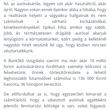
fel, az autóvásárlás, legyen szó akár használtról, akár
újról. Nagyon sokan esnek ilyenkor abba a hibába, hogy
a realitások helyett a vágyaikra hallgatnak és nem
számolnak a várható kockázatokkal,
következményekkel: tipikus hiba, amikor egy szebb,
jobb és természetesen drágább autóval akarjuk
lenyűgözni a környezetünket, ezért pedig a kelleténél
nagyobb hitelt veszünk fel úgy, hogy közben nincsen
vésztartalékunk.
A Bank360 vizsgálata szerint ma már akár 10 millió
forint autóvásárlásra fordítható személyi kölcsönt is
felvehetünk. Ennek törlesztőrészlete a lehető
leghosszabb futamidővel számolva is 136 000 forint
havonta, 96 hónapon keresztül.
De előfordulhat az is, hogy egyszerűen kimarad a
számításból, hogy a választott autónak egyébként
jelentős fenntartási költsége is van, sokat fogyaszt,