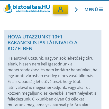
MENÜ
Kötelező biztosítás
HOVA UTAZZUNK? 10+1
Utasbiztosítás
BAKANCSLISTÁS LÁTNIVALÓ A
KÖZELBEN
CASCO Biztosítás
Ha autóval utazunk, nagyon sok lehetőség tárul
elénk, hiszen nem kell igazodnunk a
Lakásbiztosítás
menetrendekhez, és nem korlátoz bennünket, ha
egy adott városban esetleg nincs vasútállomás.
Banki termékek
Ez a szabadság lehetővé teszi, hogy több
látnivalóval is megismerkedjünk, vagy akár út
közben megálljunk, és kevésbé ismert helyeket is
felfedezzünk. Cikkünkben olyan úti célokat
mutatunk meg, amelyek autóval pár óra alatt