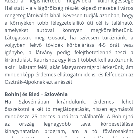
Ausztria legismertebb hegyvidéki különlegessége
Hallstatt – a világörökség részét képező mesebeli város
rengeteg látnivalót kínál. Kevesen tudják azonban, hogy
a környékén több lélegzetelállító úti cél is található,
amelyeket autóval könnyen megközelíthetünk.
Látogassuk meg Gosaut, ha szívesen túráznánk: a
völgyben fekvő tóvidék körbejárása 4-5 órát vesz
igénybe, a látvány pedig felejthetetlenné teszi a
kirándulást. Raurishoz egy kicsit többet kell autóznunk,
akár Hallstatt felől, akár Magyarországról érkezünk, ám
mindenképp érdemes ellátogatni ide is, és felfedezni az
Osztrák-Alpoknak ezt a részét.
Bohinj és Bled – Szlovénia
Ha Szlovéniában kirándulunk, érdemes lehet
összekötni a két tó meglátogatását, hiszen egymástól
mindössze 25 perces autóútra találhatók. A Bohinj-tó
az ország legnagyobb tava, körbesétálása
kihagyhatatlan program, ám a tó fővárosaként