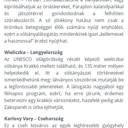
kipróbálhatjuk az óriáskereket, Parajdon kalandparkkal
és játszótérrel gondoskodnak a felhőtlen
szórakozásról. A só jótékony hatása nem csak a
krónikus betegséggel élők számára nyújt enyhülést,
ezért a sóbányalátogatás mindenkinek igazi „kellemeset
a hasznossal” érzést nyújthat.
Wieliczka – Lengyelország
Az UNESCO világörökség részét képező wieliczkai
sóbánya Krakkó mellett található, és 135 méter mélyen
helyezkedik el. Itt a sóbányászat történetével
ismerkedhetünk meg: látványos sószobrok mutatják be
a legfontosabb jeleneteket. A látogatás nagyjából egy
félnapos program, ezért, ha erre járunk, érdemes
betervezni egy krakkói városnézést, hazafelé pedig akár
Zakopanét is útba ejthetjük.
Karlovy Vary – Csehország
Ez a cseh kisváros az egyik leghíresebb gyógyhely