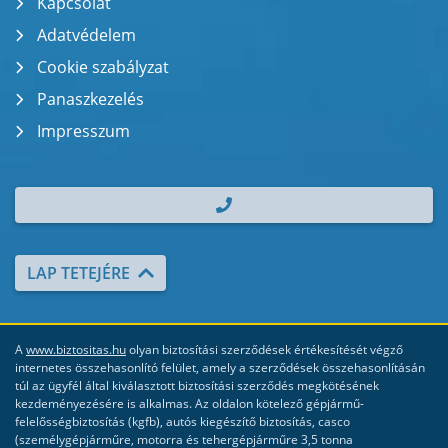
Kapcsolat
Adatvédelem
Cookie szabályzat
Panaszkezelés
Impresszum
| TEL.: +36 70 700 2000
LAP TETEJÉRE
A
www.biztositas.hu
olyan biztosítási szerződések értékesítését végző
internetes összehasonlító felület, amely a szerződések összehasonlításán
túl az ügyfél által kiválasztott biztosítási szerződés megkötésének
kezdeményezésére is alkalmas. Az oldalon kötelező gépjármű-
felelősségbiztosítás (kgfb), autós kiegészítő biztosítás, casco
(személygépjárműre, motorra és tehergépjárműre 3,5 tonna