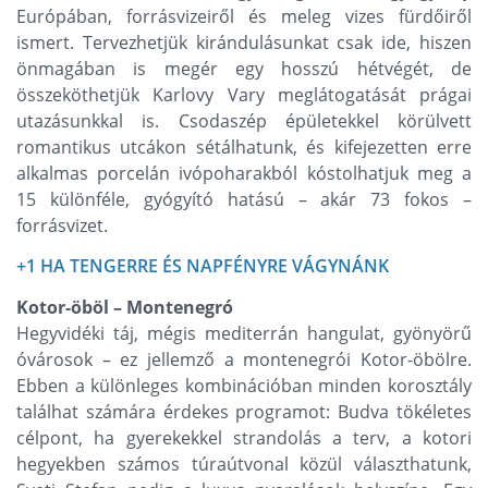
Európában, forrásvizeiről és meleg vizes fürdőiről
ismert. Tervezhetjük kirándulásunkat csak ide, hiszen
önmagában is megér egy hosszú hétvégét, de
összeköthetjük Karlovy Vary meglátogatását prágai
utazásunkkal is. Csodaszép épületekkel körülvett
romantikus utcákon sétálhatunk, és kifejezetten erre
alkalmas porcelán ivópoharakból kóstolhatjuk meg a
15 különféle, gyógyító hatású – akár 73 fokos –
forrásvizet.
+1 HA TENGERRE ÉS NAPFÉNYRE VÁGYNÁNK
Kotor-öböl – Montenegró
Hegyvidéki táj, mégis mediterrán hangulat, gyönyörű
óvárosok – ez jellemző a montenegrói Kotor-öbölre.
Ebben a különleges kombinációban minden korosztály
találhat számára érdekes programot: Budva tökéletes
célpont, ha gyerekekkel strandolás a terv, a kotori
hegyekben számos túraútvonal közül választhatunk,