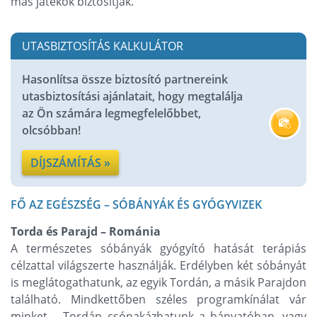
más játékok biztosítják.
UTASBIZTOSÍTÁS KALKULÁTOR
Hasonlítsa össze biztosító partnereink
utasbiztosítási ajánlatait, hogy megtalálja
az Ön számára legmegfelelőbbet,
olcsóbban!
DÍJSZÁMÍTÁS »
FŐ AZ EGÉSZSÉG – SÓBÁNYÁK ÉS GYÓGYVIZEK
Torda és Parajd – Románia
A természetes sóbányák gyógyító hatását terápiás
célzattal világszerte használják. Erdélyben két sóbányát
is meglátogathatunk, az egyik Tordán, a másik Parajdon
található. Mindkettőben széles programkínálat vár
minket – Tordán csónakázhatunk a bányatóban, vagy