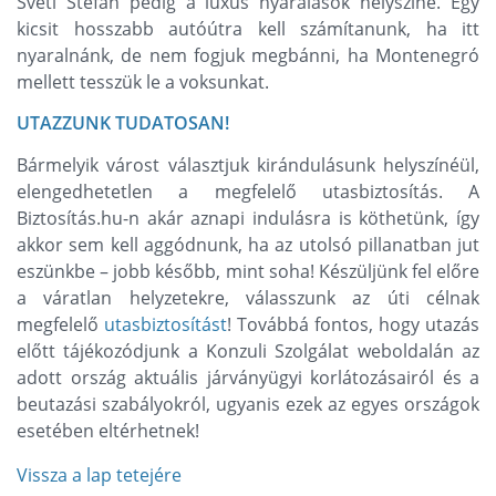
Sveti Stefan pedig a luxus nyaralások helyszíne. Egy
kicsit hosszabb autóútra kell számítanunk, ha itt
nyaralnánk, de nem fogjuk megbánni, ha Montenegró
mellett tesszük le a voksunkat.
UTAZZUNK TUDATOSAN!
Bármelyik várost választjuk kirándulásunk helyszínéül,
elengedhetetlen a megfelelő utasbiztosítás. A
Biztosítás.hu-n akár aznapi indulásra is köthetünk, így
akkor sem kell aggódnunk, ha az utolsó pillanatban jut
eszünkbe – jobb később, mint soha! Készüljünk fel előre
a váratlan helyzetekre, válasszunk az úti célnak
megfelelő
utasbiztosítást
! Továbbá fontos, hogy utazás
előtt tájékozódjunk a Konzuli Szolgálat weboldalán az
adott ország aktuális járványügyi korlátozásairól és a
beutazási szabályokról, ugyanis ezek az egyes országok
esetében eltérhetnek!
Vissza a lap tetejére