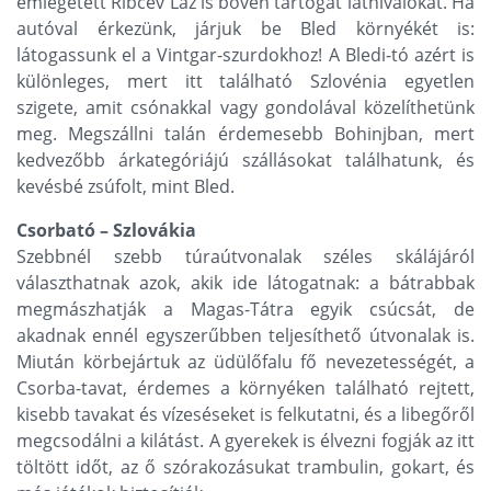
emlegetett Ribcev Laz is bőven tartogat látnivalókat. Ha
autóval érkezünk, járjuk be Bled környékét is:
látogassunk el a Vintgar-szurdokhoz! A Bledi-tó azért is
különleges, mert itt található Szlovénia egyetlen
szigete, amit csónakkal vagy gondolával közelíthetünk
meg. Megszállni talán érdemesebb Bohinjban, mert
kedvezőbb árkategóriájú szállásokat találhatunk, és
kevésbé zsúfolt, mint Bled.
Csorbató – Szlovákia
Szebbnél szebb túraútvonalak széles skálájáról
választhatnak azok, akik ide látogatnak: a bátrabbak
megmászhatják a Magas-Tátra egyik csúcsát, de
akadnak ennél egyszerűbben teljesíthető útvonalak is.
Miután körbejártuk az üdülőfalu fő nevezetességét, a
Csorba-tavat, érdemes a környéken található rejtett,
kisebb tavakat és vízeséseket is felkutatni, és a libegőről
megcsodálni a kilátást. A gyerekek is élvezni fogják az itt
töltött időt, az ő szórakozásukat trambulin, gokart, és