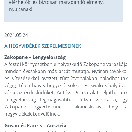
elérhetők, és biztosan maradandó élményt
nyújtanak!
2021.05.24
A HEGYVIDÉKEK SZERELMESEINEK
Zakopane – Lengyelország
A festői környezetben elhelyezkedő Zakopane városkája
minden évszakban más arcát mutatja. Nyáron tavakkal
és vízesésekkel övezett túraútvonalakon haladhatunk
végig, télen havas hegycsúcsokkal és kiváló sípályáival
várja az érdeklődőket. Autóval 5 óra alatt eljuthatunk
Lengyelország legmagasabban fekvő városába, így
Zakopane egyértelműen bakancslistás hely a
hegyvidékek kedvelőinek.
Gosau és Rauris – Ausztria