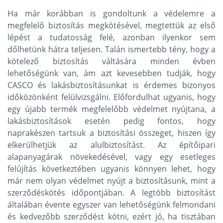
Ha már korábban is gondoltunk a védelemre a
megfelelő biztosítás megkötésével, megtettük az első
lépést a tudatosság felé, azonban ilyenkor sem
dőlhetünk hátra teljesen. Talán ismertebb tény, hogy a
kötelező biztosítás váltására minden évben
lehetőségünk van, ám azt kevesebben tudják, hogy
CASCO és lakásbiztosításunkat is érdemes bizonyos
időközönként felülvizsgálni. Előfordulhat ugyanis, hogy
egy újabb termék megfelelőbb védelmet nyújtana, a
lakásbiztosítások esetén pedig fontos, hogy
naprakészen tartsuk a biztosítási összeget, hiszen így
elkerülhetjük az alulbiztosítást. Az építőipari
alapanyagárak növekedésével, vagy egy esetleges
felújítás következtében ugyanis könnyen lehet, hogy
már nem olyan védelmet nyújt a biztosításunk, mint a
szerződéskötés időpontjában. A legtöbb biztosítást
általában évente egyszer van lehetőségünk felmondani
és kedvezőbb szerződést kötni, ezért jó, ha tisztában