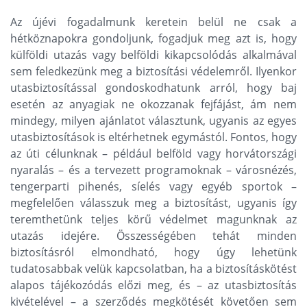
Az újévi fogadalmunk keretein belül ne csak a
hétköznapokra gondoljunk, fogadjuk meg azt is, hogy
külföldi utazás vagy belföldi kikapcsolódás alkalmával
sem feledkezünk meg a biztosítási védelemről. Ilyenkor
utasbiztosítással gondoskodhatunk arról, hogy baj
esetén az anyagiak ne okozzanak fejfájást, ám nem
mindegy, milyen ajánlatot választunk, ugyanis az egyes
utasbiztosítások is eltérhetnek egymástól. Fontos, hogy
az úti célunknak – például belföld vagy horvátországi
nyaralás – és a tervezett programoknak – városnézés,
tengerparti pihenés, síelés vagy egyéb sportok –
megfelelően válasszuk meg a biztosítást, ugyanis így
teremthetünk teljes körű védelmet magunknak az
utazás idejére. Összességében tehát minden
biztosításról elmondható, hogy úgy lehetünk
tudatosabbak velük kapcsolatban, ha a biztosításkötést
alapos tájékozódás előzi meg, és – az utasbiztosítás
kivételével – a szerződés megkötését követően sem