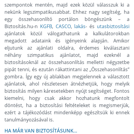
szempontok mentén, majd ezek közül válasszuk ki a
nekünk legszimpatikusabbat. Ehhez nagy segítség, ha
egy összehasonlító portálon böngészünk – a
Biztosítás.hu-n
KGFB
,
CASCO
,
lakás
- és
utasbiztosítási
ajánlatok közül válogathatunk a kalkulátorokban
megadott adataink és igényeink alapján. Amikor
eljutunk az ajánlati oldalra, érdemes kiválasztani
néhány szimpatikus ajánlatot, majd ezeknél a
biztosításoknál az összehasonlítás melletti négyzetbe
pipát tenni, és ezután rákattintani az „Összehasonlítás”
gombra. Így egy új ablakban megjelennek a választott
ajánlatok, ahol részletesen átnézhetjük, hogy melyik
biztosítás milyen káresetekben nyújt segítséget. Fontos
kiemelni, hogy csak akkor hozhatunk megfontolt
döntést, ha a biztosítási feltételeket is megismerjük,
ezért a tájékozódást mindenképp egészítsük ki ennek
tanulmányozásával is.
HA MÁR VAN BIZTOSÍTÁSUNK…