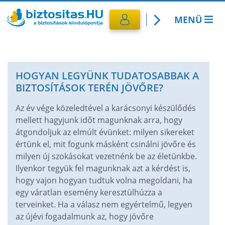
MENÜ
Kötelező biztosítás
HOGYAN LEGYÜNK TUDATOSABBAK A
Utasbiztosítás
BIZTOSÍTÁSOK TERÉN JÖVŐRE?
CASCO Biztosítás
Az év vége közeledtével a karácsonyi készülődés
mellett hagyjunk időt magunknak arra, hogy
átgondoljuk az elmúlt évünket: milyen sikereket
Lakásbiztosítás
értünk el, mit fogunk másként csinálni jövőre és
milyen új szokásokat vezetnénk be az életünkbe.
Banki termékek
Ilyenkor tegyük fel magunknak azt a kérdést is,
hogy vajon hogyan tudtuk volna megoldani, ha
egy váratlan esemény keresztülhúzza a
terveinket. Ha a válasz nem egyértelmű, legyen
az újévi fogadalmunk az, hogy jövőre