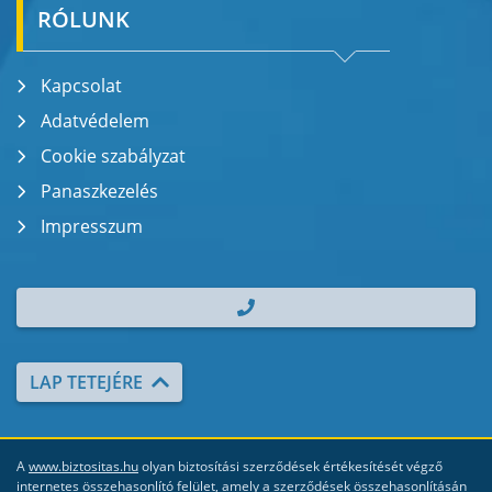
RÓLUNK
Kapcsolat
Adatvédelem
Cookie szabályzat
Panaszkezelés
Impresszum
| TEL.: +36 70 700 2000
LAP TETEJÉRE
A
www.biztositas.hu
olyan biztosítási szerződések értékesítését végző
internetes összehasonlító felület, amely a szerződések összehasonlításán