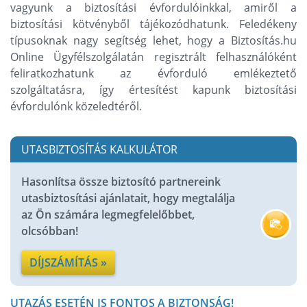
vagyunk a biztosítási évfordulóinkkal, amiről a
biztosítási kötvényből tájékozódhatunk. Feledékeny
típusoknak nagy segítség lehet, hogy a Biztosítás.hu
Online Ügyfélszolgálatán regisztrált felhasználóként
feliratkozhatunk az évforduló emlékeztető
szolgáltatásra, így értesítést kapunk biztosítási
évfordulónk közeledtéről.
UTASBIZTOSÍTÁS KALKULÁTOR
Hasonlítsa össze biztosító partnereink
utasbiztosítási ajánlatait, hogy megtalálja
az Ön számára legmegfelelőbbet,
olcsóbban!
DÍJSZÁMÍTÁS »
UTAZÁS ESETÉN IS FONTOS A BIZTONSÁG!