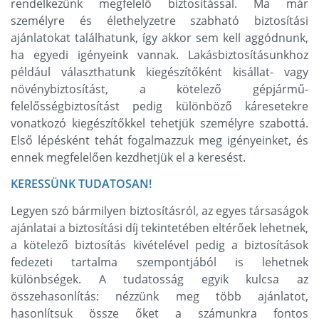
rendelkezünk megfelelő biztosítással. Ma már
személyre és élethelyzetre szabható biztosítási
ajánlatokat találhatunk, így akkor sem kell aggódnunk,
ha egyedi igényeink vannak. Lakásbiztosításunkhoz
például választhatunk kiegészítőként kisállat- vagy
növénybiztosítást, a kötelező gépjármű-
felelősségbiztosítást pedig különböző káresetekre
vonatkozó kiegészítőkkel tehetjük személyre szabottá.
Első lépésként tehát fogalmazzuk meg igényeinket, és
ennek megfelelően kezdhetjük el a keresést.
KERESSÜNK TUDATOSAN!
Legyen szó bármilyen biztosításról, az egyes társaságok
ajánlatai a biztosítási díj tekintetében eltérőek lehetnek,
a kötelező biztosítás kivételével pedig a biztosítások
fedezeti tartalma szempontjából is lehetnek
különbségek. A tudatosság egyik kulcsa az
összehasonlítás: nézzünk meg több ajánlatot,
hasonlítsuk össze őket a számunkra fontos