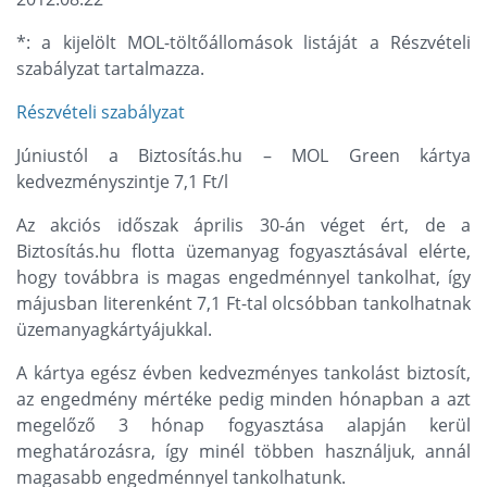
*: a kijelölt MOL-töltőállomások listáját a Részvételi
szabályzat tartalmazza.
Részvételi szabályzat
Júniustól a Biztosítás.hu – MOL Green kártya
kedvezményszintje 7,1 Ft/l
Az akciós időszak április 30-án véget ért, de a
Biztosítás.hu flotta üzemanyag fogyasztásával elérte,
hogy továbbra is magas engedménnyel tankolhat, így
májusban literenként 7,1 Ft-tal olcsóbban tankolhatnak
üzemanyagkártyájukkal.
A kártya egész évben kedvezményes tankolást biztosít,
az engedmény mértéke pedig minden hónapban a azt
megelőző 3 hónap fogyasztása alapján kerül
meghatározásra, így minél többen használjuk, annál
magasabb engedménnyel tankolhatunk.