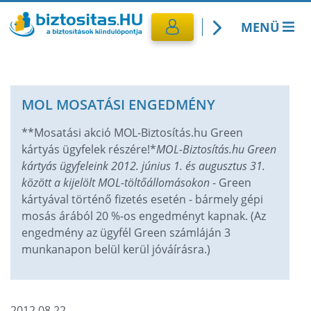
MENÜ
Kötelező biztosítás
MOL MOSATÁSI ENGEDMÉNY
Utasbiztosítás
**Mosatási akció MOL-Biztosítás.hu Green
CASCO Biztosítás
kártyás ügyfelek részére!*
MOL-Biztosítás.hu Green
kártyás ügyfeleink 2012. június 1. és augusztus 31.
között a kijelölt MOL-töltőállomásokon
- Green
Lakásbiztosítás
kártyával történő fizetés esetén - bármely gépi
mosás árából 20 %-os engedményt kapnak. (Az
Banki termékek
engedmény az ügyfél Green számláján 3
munkanapon belül kerül jóváírásra.)
2012.08.22