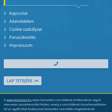
Kapcsolat
Adatvédelem
Cookie szabályzat
Panaszkezelés
Impresszum
| TEL.: +36 70 700 2000
LAP TETEJÉRE
A
www.biztositas.hu
olyan biztosítási szerződések értékesítését végző
internetes összehasonlító felület, amely a szerződések összehasonlításán
túl az ügyfél által kiválasztott biztosítási szerződés megkötésének