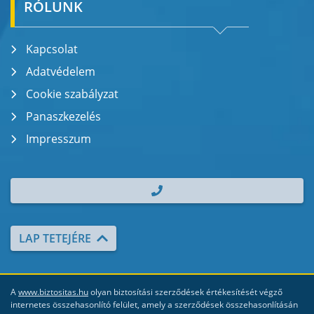
RÓLUNK
Kapcsolat
Adatvédelem
Cookie szabályzat
Panaszkezelés
Impresszum
| TEL.: +36 70 700 2000
LAP TETEJÉRE
A
www.biztositas.hu
olyan biztosítási szerződések értékesítését végző
internetes összehasonlító felület, amely a szerződések összehasonlításán