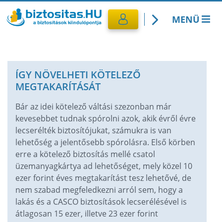
MENÜ
Kötelező biztosítás
ÍGY NÖVELHETI KÖTELEZŐ
Utasbiztosítás
MEGTAKARÍTÁSÁT
CASCO Biztosítás
Bár az idei kötelező váltási szezonban már
kevesebbet tudnak spórolni azok, akik évről évre
lecserélték biztosítójukat, számukra is van
Lakásbiztosítás
lehetőség a jelentősebb spórolásra. Első körben
erre a kötelező biztosítás mellé csatol
Banki termékek
üzemanyagkártya ad lehetőséget, mely közel 10
ezer forint éves megtakarítást tesz lehetővé, de
nem szabad megfeledkezni arról sem, hogy a
lakás és a CASCO biztosítások lecserélésével is
átlagosan 15 ezer, illetve 23 ezer forint