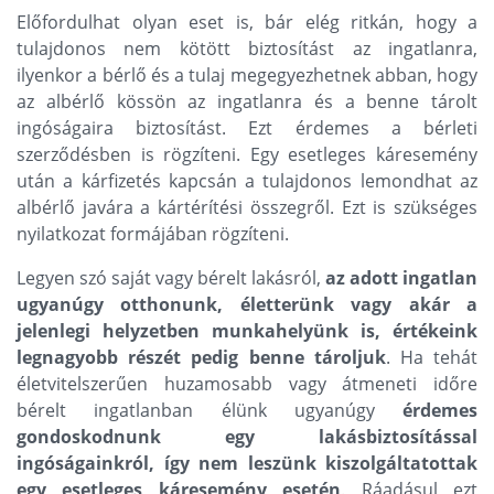
Előfordulhat olyan eset is, bár elég ritkán, hogy a
tulajdonos nem kötött biztosítást az ingatlanra,
ilyenkor a bérlő és a tulaj megegyezhetnek abban, hogy
az albérlő kössön az ingatlanra és a benne tárolt
ingóságaira biztosítást. Ezt érdemes a bérleti
szerződésben is rögzíteni. Egy esetleges káresemény
után a kárfizetés kapcsán a tulajdonos lemondhat az
albérlő javára a kártérítési összegről. Ezt is szükséges
nyilatkozat formájában rögzíteni.
Legyen szó saját vagy bérelt lakásról,
az adott ingatlan
ugyanúgy otthonunk, életterünk vagy akár a
jelenlegi helyzetben munkahelyünk is, értékeink
legnagyobb részét pedig benne tároljuk
. Ha tehát
életvitelszerűen huzamosabb vagy átmeneti időre
bérelt ingatlanban élünk ugyanúgy
érdemes
gondoskodnunk egy lakásbiztosítással
ingóságainkról, így nem leszünk kiszolgáltatottak
egy esetleges káresemény esetén
. Ráadásul ezt