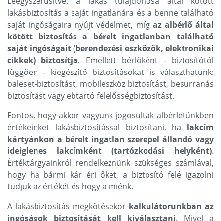
Leegyszerűsítve: a lakás tulajdonosa által kötött
lakásbiztosítás a saját ingatlanára és a benne található
saját ingóságaira nyújt védelmet, míg
az albérlő által
kötött biztosítás a bérelt ingatlanban található
saját ingóságait (berendezési eszközök, elektronikai
cikkek) biztosítja
. Emellett bérlőként - biztosítótól
függően - kiegészítő biztosításokat is választhatunk:
baleset-biztosítást, mobileszköz biztosítást, besurranás
biztosítást vagy ebtartó felelősségbiztosítást.
Fontos, hogy akkor vagyunk jogosultak albérletünkben
értékeinket lakásbiztosítással biztosítani, ha
lakcím
kártyánkon a bérelt ingatlan szerepel állandó vagy
ideiglenes lakcímként (tartózkodási helyként)
.
Értéktárgyainkról rendelkeznünk szükséges számlával,
hogy ha bármi kár éri őket, a biztosító felé igazolni
tudjuk az értékét és hogy a miénk.
A lakásbiztosítás megkötésekor
kalkulátorunkban az
ingóságok biztosítását kell kiválasztani
. Mivel a