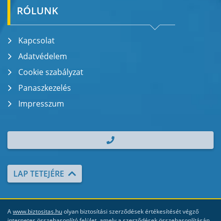
RÓLUNK
Kapcsolat
Adatvédelem
Cookie szabályzat
Panaszkezelés
Impresszum
| TEL.: +36 70 700 2000
LAP TETEJÉRE
A
www.biztositas.hu
olyan biztosítási szerződések értékesítését végző
internetes összehasonlító felület, amely a szerződések összehasonlításán