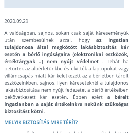
2020.09.29
A valóságban, sajnos, sokan csak saját káreseményük
után szembesülnek azzal, hogy
az ingatlan
tulajdonosa által megkötött lakásbiztosítás kár
esetén a bérlő ingóságaira (elektronikai eszközök,
értéktárgyak ..) nem nyújt védelmet
. Tehát ha
betörtek az albérletünkbe és elvitték a laptopokat vagy
villámcsapás miatt kár keletkezett az albérletben tárolt
eszközeinkben, sajnos, ilyen káreseteknél a tulajdonos
lakásbiztosítása nem nyújt fedezetet a bérlő értékeiben
bekövetkezett kár esetén. Éppen ezért
a bérelt
ingatlanban a saját értékeinkre nekünk szükséges
biztosítást kötni
.
MELYIK BIZTOSÍTÁS MIRE TÉRÍT?