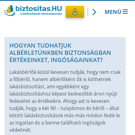
MENÜ
Kötelező biztosítás
HOGYAN TUDHATJUK
Utasbiztosítás
ALBÉRLETÜNKBEN BIZTONSÁGBAN
ÉRTÉKEINKET, INGÓSÁGAINKAT?
CASCO Biztosítás
Lakásbérlők közül kevesen tudják, hogy nem csak
a főbérlő, hanem albérlőként ők is köthetnek
Lakásbiztosítás
lakásbiztosítást, ami egyébként egy
lakásbiztosításhoz képest kedvezőbb áron nyújt
Banki termékek
fedezetet az értékeikre. Ahogy azt is kevesen
tudják, hogy a két fél – tulajdonos és bérlő – által
kötött lakásbiztosítások más-más módon fedik le
az ingatlan és a benne található ingóságok
védelmét.