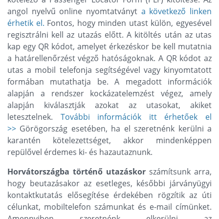
angol nyelvű online nyomtatványt
a következő linken
érhetik el.
Fontos, hogy minden utast külön, egyesével
regisztrálni kell az utazás előtt. A kitöltés után az utas
kap egy QR kódot, amelyet érkezéskor be kell mutatnia
a határellenőrzést végző hatóságoknak. A QR kódot az
utas a mobil telefonja segítségével vagy kinyomtatott
formában mutathatja be. A megadott információk
alapján a rendszer kockázatelemzést végez, amely
alapján kiválasztják azokat az utasokat, akiket
letesztelnek.
További információk itt érhetőek el
>>
Görögország esetében, ha el szeretnénk kerülni a
karantén kötelezettséget, akkor mindenképpen
repülővel érdemes ki- és hazautaznunk.
Horvátországba történő utazáskor
számítsunk arra,
hogy beutazásakor az esetleges, későbbi járványügyi
kontaktkutatás elősegítése érdekében rögzítik az úti
célunkat, mobiltelefon számunkat és e-mail címünket.
Amennyiben szeretnénk elkerülni az