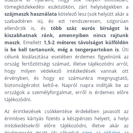
tömegközlekedési eszközökön, zárt helyiségekben a
szájmaszk használata
kötelező lesz (sok helyütt akár a
szabadtéren is), és ezt rendszeresen, szigorúan
ellenőrzik is, és
több száz eurós bírságot is
kiszabhatnak ránk, amennyiben nincs rajtunk
maszk
. Emellett
1,5-2 méteres távolságot külföldön
is be kell tartanunk, még a tengerpartokon is
. Úti
célunk kiválasztása esetében érdemes figyelnünk az
ország fertőzöttségi számait, illetve tájékozódni arról,
hogy milyen védekező intézkedések vannak ott
érvényben, és hogy ez számunkra megnyugtató,
biztonságérzést keltő-e. Napról napra indítják be az
országok a személyforgalmat, erről is érdemes előre
tájékozódni.
Az érintkezések csökkentése érdekében javasolt az
érintéses kártyás fizetés a készpénzes helyett, a helyi
intézkedésekről előre tájékozódni, illetve akár az
érvényesség miatt úti célunkat
ezen az oldalon
az