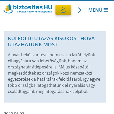
MENÜ
Kötelező biztosítás
KÜLFÖLDI UTAZÁS KISOKOS - HOVA
Utasbiztosítás
UTAZHATUNK MOST
CASCO Biztosítás
A nyár beköszöntével nem csak a lakóhelyünk
elhagyására van lehetőségünk, hanem az
országhatár átlépésére is. Május közepétől
Lakásbiztosítás
megkezdődtek az országok közti nemzetközi
egyeztetések a határzárak feloldásáról, így egyre
Banki termékek
több országba látogathatunk el nyaralás vagy
családtagjaink meglátogatásának céljából.
2020.06.07