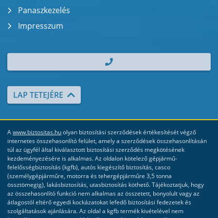
Panaszkezelés
Impresszum
| TEL.: +36 70 700 2000
LAP TETEJÉRE
A
www.biztositas.hu
olyan biztosítási szerződések értékesítését végző
internetes összehasonlító felület, amely a szerződések összehasonlításán
túl az ügyfél által kiválasztott biztosítási szerződés megkötésének
kezdeményezésére is alkalmas. Az oldalon kötelező gépjármű-
felelősségbiztosítás (kgfb), autós kiegészítő biztosítás, casco
(személygépjárműre, motorra és tehergépjárműre 3,5 tonna
össztömegig), lakásbiztosítás, utasbiztosítás köthető. Tájékoztatjuk, hogy
az összehasonlító funkció nem alkalmas az összetett, bonyolult vagy az
átlagostól eltérő egyedi kockázatokat lefedő biztosítási fedezetek és
szolgáltatások ajánlására. Az oldal a kgfb termék kivételével nem