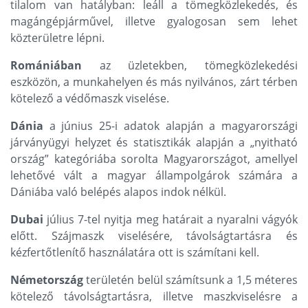
tilalom van hatályban: leáll a tömegközlekedés, és
magángépjárművel, illetve gyalogosan sem lehet
közterületre lépni.
Romániában
az üzletekben, tömegközlekedési
eszközön, a munkahelyen és más nyilvános, zárt térben
kötelező a védőmaszk viselése.
Dánia
a június 25-i adatok alapján a magyarországi
járványügyi helyzet és statisztikák alapján a „nyitható
ország” kategóriába sorolta Magyarországot, amellyel
lehetővé vált a magyar állampolgárok számára a
Dániába való belépés alapos indok nélkül.
Dubai
július 7-tel nyitja meg határait a nyaralni vágyók
előtt. Szájmaszk viselésére, távolságtartásra és
kézfertőtlenítő használatára ott is számítani kell.
Németország
területén belül számítsunk a 1,5 méteres
kötelező távolságtartásra, illetve maszkviselésre a