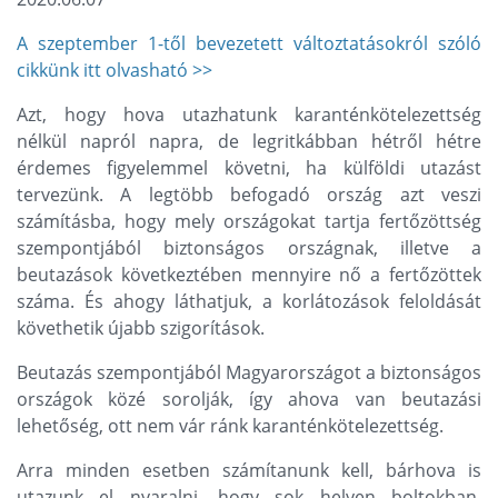
A szeptember 1-től bevezetett változtatásokról szóló
cikkünk itt olvasható >>
Azt, hogy hova utazhatunk karanténkötelezettség
nélkül napról napra, de legritkábban hétről hétre
érdemes figyelemmel követni, ha külföldi utazást
tervezünk. A legtöbb befogadó ország azt veszi
számításba, hogy mely országokat tartja fertőzöttség
szempontjából biztonságos országnak, illetve a
beutazások következtében mennyire nő a fertőzöttek
száma. És ahogy láthatjuk, a korlátozások feloldását
követhetik újabb szigorítások.
Beutazás szempontjából Magyarországot a biztonságos
országok közé sorolják, így ahova van beutazási
lehetőség, ott nem vár ránk karanténkötelezettség.
Arra minden esetben számítanunk kell, bárhova is
utazunk el nyaralni, hogy sok helyen boltokban,