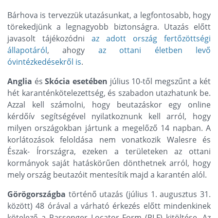
Bárhova is tervezzük utazásunkat, a legfontosabb, hogy
törekedjünk a legnagyobb biztonságra. Utazás előtt
javasolt tájékozódni
az adott ország fertőzöttségi
állapotáról
, ahogy
az ottani életben levő
óvintézkedésekről is
.
Anglia
és
Skócia esetében
július 10-től megszűnt a két
hét karanténkötelezettség, és szabadon utazhatunk be.
Azzal kell számolni, hogy beutazáskor egy online
kérdőív segítségével nyilatkoznunk kell arról, hogy
milyen országokban jártunk a megelőző 14 napban. A
korlátozások feloldása nem vonatkozik Walesre és
Észak- Írországra, ezeken a területeken az ottani
kormányok saját hatáskörűen dönthetnek arról, hogy
mely ország beutazóit mentesítik majd a karantén alól.
Görögországba
történő utazás (július 1. augusztus 31.
között) 48 órával a várható érkezés előtt mindenkinek
kötelező a Passenger Locator Form (PLF) kitöltése. Az