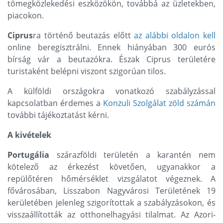
tömegközlekedési eszközökön, továbbá az üzletekben,
piacokon.
Ciprus
ra történő beutazás előtt
az alábbi oldalon kell
online beregisztrálni. Ennek hiányában 300 eurós
bírság vár a beutazókra. Észak Ciprus területére
turistaként belépni viszont szigorúan tilos.
A külföldi országokra vonatkozó szabályzással
kapcsolatban érdemes a
Konzuli Szolgálat zöld számán
további tájékoztatást kérni.
A kivételek
Portugália
szárazföldi területén a karantén nem
kötelező az érkezést követően, ugyanakkor a
repülőtéren hőmérséklet vizsgálatot végeznek. A
fővárosában, Lisszabon Nagyvárosi Területének 19
kerületében jelenleg szigorítottak a szabályzásokon, és
visszaállították az otthonelhagyási tilalmat. Az Azori-