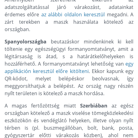
adatszolgáltatással járó várakozást, adatainkat
érdemes előre
az alábbi oldalon keresztül
megadni. A
zárt terekben a maszk használata kötelező az
országban.
Spanyolországba
beutazáskor mindenkinek ki kell
töltenie egy egészségügyi formanyomtatványt, amit a
légitársaság is átad, s a határátkelőhelyeken is
hozzáférhető. A formanyomtatványt lehetőség van
egy
applikáción keresztül előre kitölteni
. Ekkor kapunk egy
QR-kódot, melyet belépéskor beolvasnak, így
meggyorsíthatjuk a belépést. Az ország nagy részén
nyílt területen is kötelező a maszk hordása.
A magas fertőzöttség miatt
Szerbiában
az egész
országban kötelező a maszk viselése tömegközlekedési
eszközökön és vendéglátó helyeken, illetve olyan nyílt
térben is (pl. buszmegállóban, bolt, bank, posta,
gyógyszertár előtti várakozás közben), ahol nem