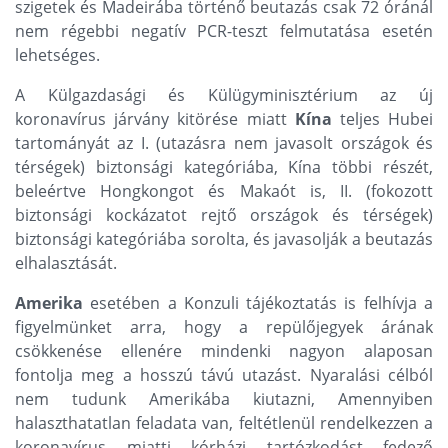
szigetek és Madeirába történő beutazás csak 72 óránál
nem régebbi negatív PCR-teszt felmutatása esetén
lehetséges.
A Külgazdasági és Külügyminisztérium az új
koronavírus járvány kitörése miatt
Kína
teljes Hubei
tartományát az I. (utazásra nem javasolt országok és
térségek) biztonsági kategóriába, Kína többi részét,
beleértve Hongkongot és Makaót is, II. (fokozott
biztonsági kockázatot rejtő országok és térségek)
biztonsági kategóriába sorolta, és javasolják a beutazás
elhalasztását.
Amerika
esetében a Konzuli tájékoztatás is felhívja a
figyelmünket arra, hogy a repülőjegyek árának
csökkenése ellenére mindenki nagyon alaposan
fontolja meg a hosszú távú utazást. Nyaralási célból
nem tudunk Amerikába kiutazni, Amennyiben
halaszthatatlan feladata van, feltétlenül rendelkezzen a
koronavírus miatti kórházi tartózkodást fedező