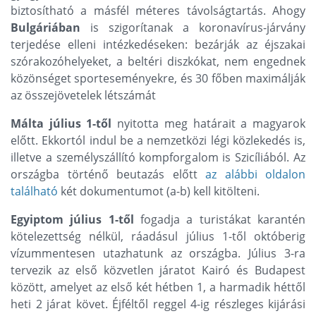
biztosítható a másfél méteres távolságtartás. Ahogy
Bulgáriában
is szigorítanak a koronavírus-járvány
terjedése elleni intézkedéseken: bezárják az éjszakai
szórakozóhelyeket, a beltéri diszkókat, nem engednek
közönséget sporteseményekre, és 30 főben maximálják
az összejövetelek létszámát
Málta
július 1-től
nyitotta meg határait a magyarok
előtt. Ekkortól indul be a nemzetközi légi közlekedés is,
illetve a személyszállító kompforgalom is Szicíliából. Az
országba történő beutazás előtt
az alábbi oldalon
található
két dokumentumot (a-b) kell kitölteni.
Egyiptom
július 1-től
fogadja a turistákat karantén
kötelezettség nélkül, ráadásul július 1-től októberig
vízummentesen utazhatunk az országba. Július 3-ra
tervezik az első közvetlen járatot Kairó és Budapest
között, amelyet az első két hétben 1, a harmadik héttől
heti 2 járat követ. Éjféltől reggel 4-ig részleges kijárási