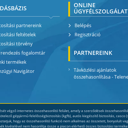
ONLINE
DÁSBÁZIS
ÜGYFÉLSZOLGÁLAT
tosítási partnereink
Belépés
tosítási feltételek
Regisztráció
tosítási törvény
PARTNEREINK
rrendezés fogalomtár
nki termékek
Távközlési ajánlatok
zügyi Navigátor
összehasonlítása - Telen
sét végző internetes összehasonlító felület, amely a szerződések összehasonlításá
elező gépjármű-felelősségbiztosítás (kgfb), autós kiegészítő biztosítás, casc
oztatjuk, hogy az összehasonlító funkció nem alkalmas az összetett, bonyolult vag
mék kivételével nem hasonlítja össze a piacon elérhető összes biztosítási terméke