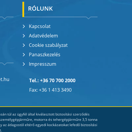
RÓLUNK
Kapcsolat
Adatvédelem
Cookie szabályzat
Panaszkezelés
Impresszum
et.hu
Tel.: +36 70 700 2000
Fax: +36 1 413 3490
n túl az ügyfél által kiválasztott biztosítási szerződés
o (személygépjárműre, motorra és tehergépjárműre 3,5 tonna
y az átlagostól eltérő egyedi kockázatokat lefedő biztosítási
t.