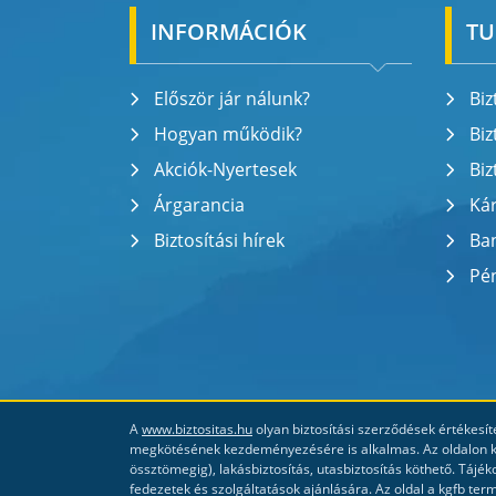
INFORMÁCIÓK
TU
Először jár nálunk?
Biz
Hogyan működik?
Biz
Akciók-Nyertesek
Biz
Árgarancia
Ká
Biztosítási hírek
Ba
Pén
A
www.biztositas.hu
olyan biztosítási szerződések értékesíté
megkötésének kezdeményezésére is alkalmas. Az oldalon köt
össztömegig), lakásbiztosítás, utasbiztosítás köthető. Tájék
fedezetek és szolgáltatások ajánlására. Az oldal a kgfb ter