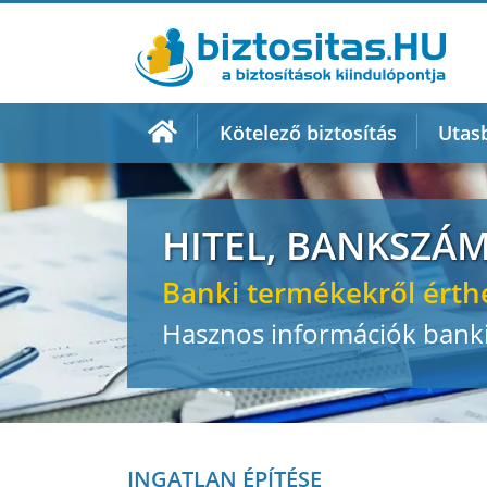
Kötelező biztosítás
Utasb
HITEL, BANKSZÁ
Banki termékekről érth
Hasznos információk banki
INGATLAN ÉPÍTÉSE