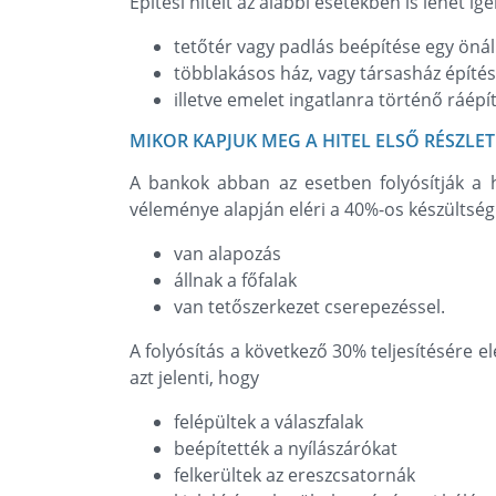
Építési hitelt az alábbi esetekben is lehet igé
tetőtér vagy padlás beépítése egy önáll
többlakásos ház, vagy társasház építé
illetve emelet ingatlanra történő ráépí
MIKOR KAPJUK MEG A HITEL ELSŐ RÉSZLET
A bankok abban az esetben folyósítják a hi
véleménye alapján eléri a 40%-os készültségi 
van alapozás
állnak a főfalak
van tetőszerkezet cserepezéssel.
A folyósítás a következő 30% teljesítésére 
azt jelenti, hogy
felépültek a válaszfalak
beépítették a nyílászárókat
felkerültek az ereszcsatornák