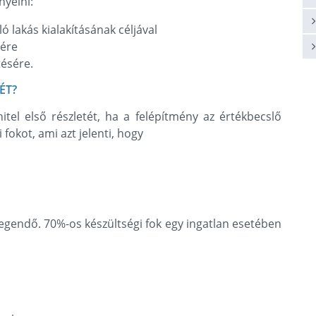
nyelni:
ó lakás kialakításának céljával
sére
tésére.
ÉT?
tel első részletét, ha a felépítmény az értékbecslő
fokot, ami azt jelenti, hogy
elegendő. 70%-os készültségi fok egy ingatlan esetében