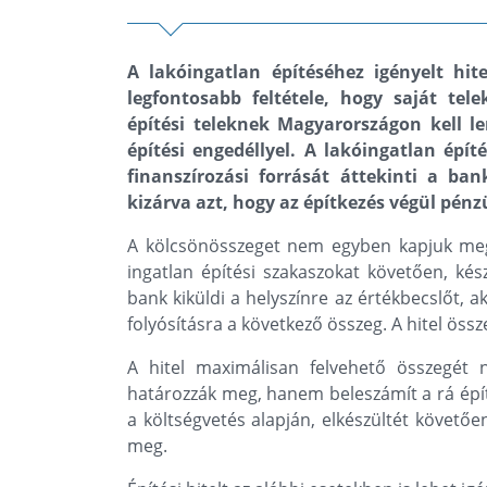
A lakóingatlan építéséhez igényelt hit
legfontosabb feltétele, hogy saját te
építési teleknek Magyarországon kell le
építési engedéllyel. A lakóingatlan épít
finanszírozási forrását áttekinti a ban
kizárva azt, hogy az építkezés végül pén
A kölcsönösszeget nem egyben kapjuk meg
ingatlan építési szakaszokat követően, kész
bank kiküldi a helyszínre az értékbecslőt, 
folyósításra a következő összeg. A hitel össz
A hitel maximálisan felvehető összegét
határozzák meg, hanem beleszámít a rá építe
a költségvetés alapján, elkészültét követően
meg.