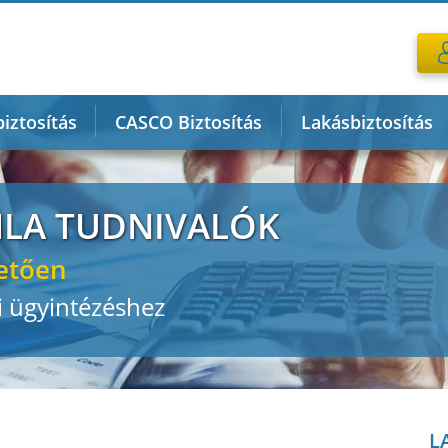
iztosítás
CASCO Biztosítás
Lakásbiztosítás
MLA TUDNIVALÓK
etően
 ügyintézéshez
L