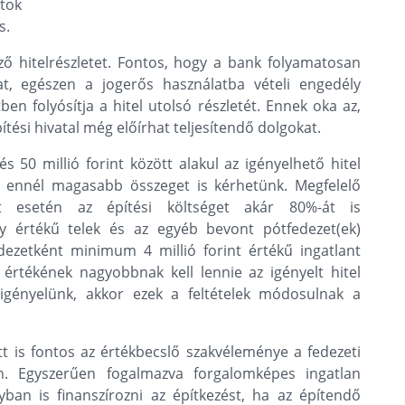
atok
s.
ő hitelrészletet. Fontos, hogy a bank folyamatosan
at, egészen a jogerős használatba vételi engedély
n folyósítja a hitel utolsó részletét. Ennek oka az,
ítési hivatal még előírhat teljesítendő dolgokat.
és 50 millió forint között alakul az igényelhető hitel
r ennél magasabb összeget is kérhetünk. Megfelelő
 esetén az építési költséget akár 80%-át is
gy értékű telek és az egyéb bevont pótfedezet(ek)
dezetként minimum 4 millió forint értékű ingatlant
 értékének nagyobbnak kell lennie az igényelt hitel
igényelünk, akkor ezek a feltételek módosulnak a
tt is fontos az értékbecslő szakvéleménye a fedezeti
n. Egyszerűen fogalmazva forgalomképes ingatlan
an is finanszírozni az építkezést, ha az építendő