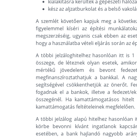
kialakításra kerültek a gépészeti hálóz
kész az aljzatburkolat és a belső vakolá
A szemlét követően kapjuk meg a következ
figyelemmel kíséri az építési munkálatok
megszerzéséig, ugyanis csak ebben az esetbe
hogy a használatba vételi eljárás során az ép
A többi jelzáloghitelhez hasonlóan itt is 1 
összege, de léteznek olyan esetek, amiko
mértékű jövedelem és bevont fedezet
megfinanszíroztathatjuk a bankkal. A na
segítségével csökkenthetjük az önerőt. Fe
fogadnak el a bankok, illetve a fedezet/ek
összegénél. Ha kamattámogatásos hitelt 
kamattámogatás feltételeinek megfelelően.
A többi jelzálog alapú hitelhez hasonlóan i
körbe bevonni kívánt ingatlanok kapcsá
esetében, a bank hajlandó nagyobb arányb