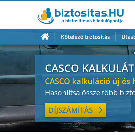
Kötelező biztosítás
Utasb
CASCO KALKULÁ
CASCO kalkuláció új és 
Hasonlítsa össze több bizto
DÍJSZÁMÍTÁS