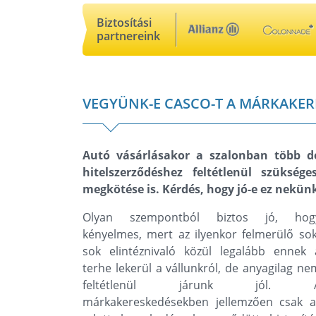
Biztosítási
partnereink
VEGYÜNK-E CASCO-T A MÁRKAKER
Autó vásárlásakor a szalonban több dol
hitelszerződéshez feltétlenül szükség
megkötése is. Kérdés, hogy jó-e ez nekün
Olyan szempontból biztos jó, hog
kényelmes, mert az ilyenkor felmerülő sok
sok elintéznivaló közül legalább ennek 
terhe lekerül a vállunkról, de anyagilag ne
feltétlenül járunk jól. 
márkakereskedésekben jellemzően csak a