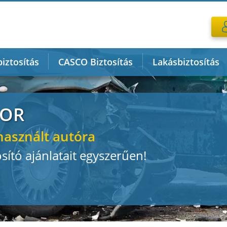
iztosítás
CASCO Biztosítás
Lakásbiztosítás
TOR
használt autóra
sító ajánlatait egyszerűen!