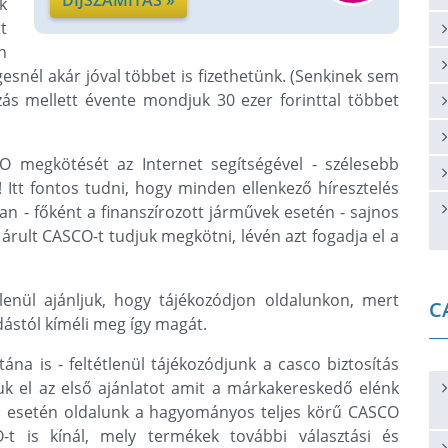
DÍJSZÁMÍTÁS »
k
t
n
gesnél akár jóval többet is fizethetünk. (Senkinek sem
zás mellett évente mondjuk 30 ezer forinttal többet
 megkötését az Internet segítségével - szélesebb
 Itt fontos tudni, hogy minden ellenkező híresztelés
ban - főként a finanszírozott járművek esetén - sajnos
k árult CASCO-t tudjuk megkötni, lévén azt fogadja el a
lenül ajánljuk, hogy tájékozódjon oldalunkon, mert
C
adástól kíméli meg így magát.
ána is - feltétlenül tájékozódjunk a casco biztosítás
k el az első ajánlatot amit a márkakereskedő elénk
tó esetén oldalunk a hagyományos teljes körű CASCO
-t is kínál, mely termékek további választási és