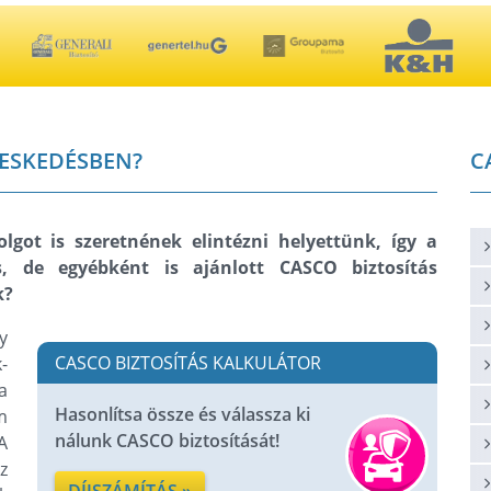
ESKEDÉSBEN?
C
got is szeretnének elintézni helyettünk, így a
es, de egyébként is ajánlott CASCO biztosítás
k?
y
CASCO BIZTOSÍTÁS KALKULÁTOR
-
a
Hasonlítsa össze és válassza ki
m
nálunk CASCO biztosítását!
A
z