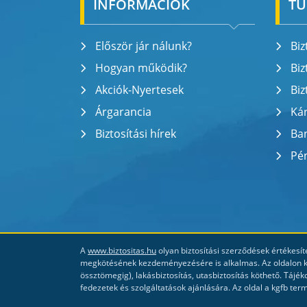
INFORMÁCIÓK
TU
Először jár nálunk?
Biz
Hogyan működik?
Biz
Akciók-Nyertesek
Biz
Árgarancia
Ká
Biztosítási hírek
Ba
Pén
A
www.biztositas.hu
olyan biztosítási szerződések értékesíté
megkötésének kezdeményezésére is alkalmas. Az oldalon köt
össztömegig), lakásbiztosítás, utasbiztosítás köthető. Tájék
fedezetek és szolgáltatások ajánlására. Az oldal a kgfb ter