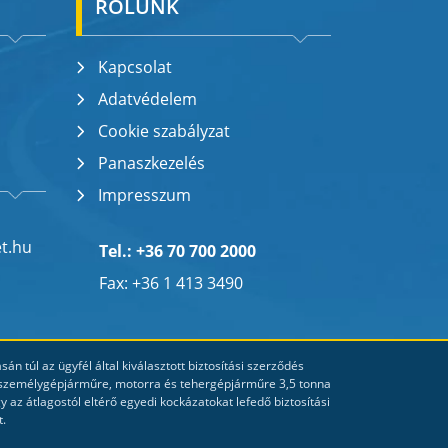
RÓLUNK
Kapcsolat
Adatvédelem
Cookie szabályzat
Panaszkezelés
Impresszum
et.hu
Tel.: +36 70 700 2000
Fax: +36 1 413 3490
n túl az ügyfél által kiválasztott biztosítási szerződés
o (személygépjárműre, motorra és tehergépjárműre 3,5 tonna
y az átlagostól eltérő egyedi kockázatokat lefedő biztosítási
t.