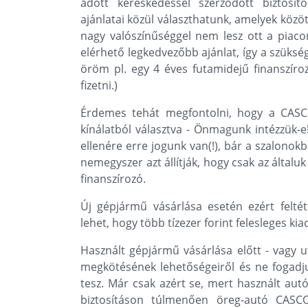
adott kereskedéssel szerződött biztosító
ajánlatai közül választhatunk, amelyek közöt
nagy valószínűséggel nem lesz ott a piaco
elérhető legkedvezőbb ajánlat, így a szüksé
öröm pl. egy 4 éves futamidejű finanszíro
fizetni.)
Érdemes tehát megfontolni, hogy a CASCO
kínálatból választva - Önmagunk intézzük-e!
ellenére erre jogunk van(!), bár a szalonok
nemegyszer azt állítják, hogy csak az általu
finanszírozó.
Új gépjármű vásárlása esetén ezért feltét
lehet, hogy több tízezer forint felesleges ki
Használt gépjármű vásárlása előtt - vagy ut
megkötésének lehetőségeiről és ne fogadju
tesz. Már csak azért se, mert használt au
biztosításon túlmenően öreg-autó CASCO