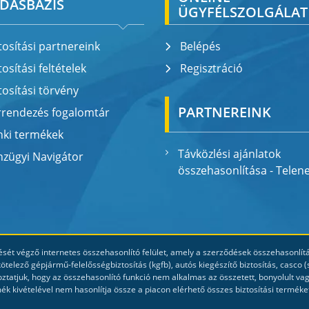
DÁSBÁZIS
ÜGYFÉLSZOLGÁLAT
tosítási partnereink
Belépés
tosítási feltételek
Regisztráció
tosítási törvény
PARTNEREINK
rrendezés fogalomtár
nki termékek
Távközlési ajánlatok
zügyi Navigátor
összehasonlítása - Telen
sét végző internetes összehasonlító felület, amely a szerződések összehasonlításá
elező gépjármű-felelősségbiztosítás (kgfb), autós kiegészítő biztosítás, casc
oztatjuk, hogy az összehasonlító funkció nem alkalmas az összetett, bonyolult vag
mék kivételével nem hasonlítja össze a piacon elérhető összes biztosítási terméke