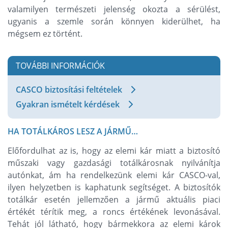
valamilyen természeti jelenség okozta a sérülést,
ugyanis a szemle során könnyen kiderülhet, ha
mégsem ez történt.
TOVÁBBI INFORMÁCIÓK
CASCO biztosítási feltételek
Gyakran ismételt kérdések
HA TOTÁLKÁROS LESZ A JÁRMŰ…
Előfordulhat az is, hogy az elemi kár miatt a biztosító
műszaki vagy gazdasági totálkárosnak nyilvánítja
autónkat, ám ha rendelkezünk elemi kár CASCO-val,
ilyen helyzetben is kaphatunk segítséget. A biztosítók
totálkár esetén jellemzően a jármű aktuális piaci
értékét térítik meg, a roncs értékének levonásával.
Tehát jól látható, hogy bármekkora az elemi károk