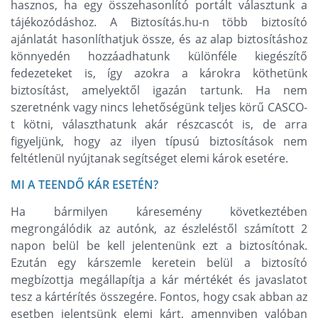
hasznos, ha egy összehasonlító portált választunk a
tájékozódáshoz. A Biztosítás.hu-n több biztosító
ajánlatát hasonlíthatjuk össze, és az alap biztosításhoz
könnyedén hozzáadhatunk különféle kiegészítő
fedezeteket is, így azokra a károkra köthetünk
biztosítást, amelyektől igazán tartunk. Ha nem
szeretnénk vagy nincs lehetőségünk teljes körű CASCO-
t kötni, választhatunk akár részcascót is, de arra
figyeljünk, hogy az ilyen típusú biztosítások nem
feltétlenül nyújtanak segítséget elemi károk esetére.
MI A TEENDŐ KÁR ESETÉN?
Ha bármilyen káresemény következtében
megrongálódik az autónk, az észleléstől számított 2
napon belül be kell jelentenünk ezt a biztosítónak.
Ezután egy kárszemle keretein belül a biztosító
megbízottja megállapítja a kár mértékét és javaslatot
tesz a kártérítés összegére. Fontos, hogy csak abban az
esetben jelentsünk elemi kárt, amennyiben valóban