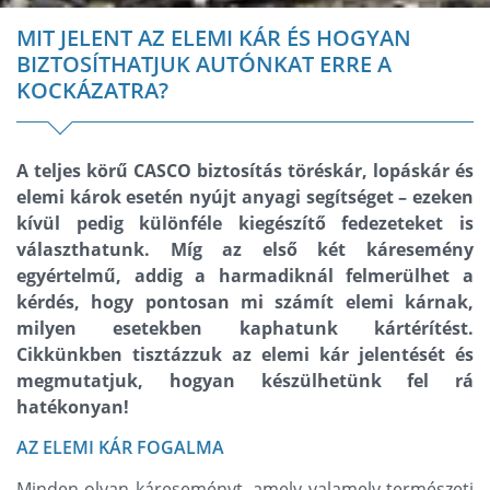
MIT JELENT AZ ELEMI KÁR ÉS HOGYAN
BIZTOSÍTHATJUK AUTÓNKAT ERRE A
KOCKÁZATRA?
A teljes körű CASCO biztosítás töréskár, lopáskár és
elemi károk esetén nyújt anyagi segítséget – ezeken
kívül pedig különféle kiegészítő fedezeteket is
választhatunk. Míg az első két káresemény
egyértelmű, addig a harmadiknál felmerülhet a
kérdés, hogy pontosan mi számít elemi kárnak,
milyen esetekben kaphatunk kártérítést.
Cikkünkben tisztázzuk az elemi kár jelentését és
megmutatjuk, hogyan készülhetünk fel rá
hatékonyan!
AZ ELEMI KÁR FOGALMA
Minden olyan káreseményt, amely valamely természeti