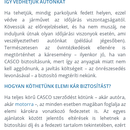
ÍGY VÉDHETJÜK AUTÓNKAT
Ha tehetjük, mindig parkoljunk fedett helyen, ezzel
védve a járművet az időjárás viszontagságaitól.
Kövessük az előrejelzéseket, és ha nem muszáj, ne
induljunk útnak olyan időjárási viszonyok esetén, ami
veszélyeztetheti autónkat (például jégesőben).
Természetesen az óvintézkedések ellenére is
megtörténhet a káresemény – ilyenkor jó, ha van
CASCO biztosításunk, mert így az anyagiak miatt nem
kell aggódnunk, a javítás költségeit – az önrészesedés
levonásával – a biztosító megtéríti nekünk.
HOGYAN KÖTHETÜNK ELEMI KÁR BIZTOSÍTÁST?
Ha teljes körű CASCO szerződést kötünk – akár autóra,
akár
motorra
–, az minden esetben magában foglalja az
elemi károkra vonatkozó fedezetet is. Az egyes
ajánlatok között jelentős eltérések is lehetnek a
biztosítási díj és a fedezeti tartalom tekintetében, ezért