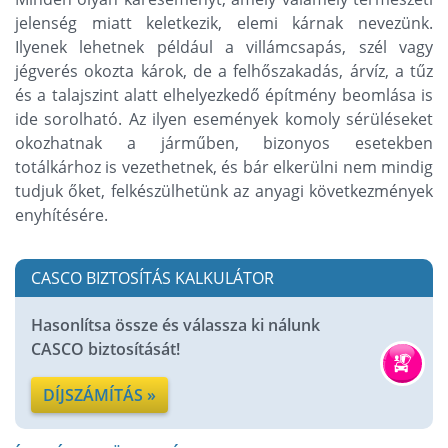
jelenség miatt keletkezik, elemi kárnak nevezünk.
Ilyenek lehetnek például a villámcsapás, szél vagy
jégverés okozta károk, de a felhőszakadás, árvíz, a tűz
és a talajszint alatt elhelyezkedő építmény beomlása is
ide sorolható. Az ilyen események komoly sérüléseket
okozhatnak a járműben, bizonyos esetekben
totálkárhoz is vezethetnek, és bár elkerülni nem mindig
tudjuk őket, felkészülhetünk az anyagi következmények
enyhítésére.
CASCO BIZTOSÍTÁS KALKULÁTOR
Hasonlítsa össze és válassza ki nálunk
CASCO biztosítását!
DÍJSZÁMÍTÁS »