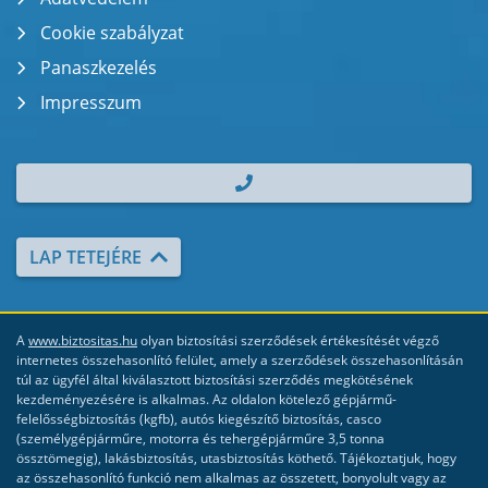
Cookie szabályzat
Panaszkezelés
Impresszum
| TEL.: +36 70 700 2000
LAP TETEJÉRE
A
www.biztositas.hu
olyan biztosítási szerződések értékesítését végző
internetes összehasonlító felület, amely a szerződések összehasonlításán
túl az ügyfél által kiválasztott biztosítási szerződés megkötésének
kezdeményezésére is alkalmas. Az oldalon kötelező gépjármű-
felelősségbiztosítás (kgfb), autós kiegészítő biztosítás, casco
(személygépjárműre, motorra és tehergépjárműre 3,5 tonna
össztömegig), lakásbiztosítás, utasbiztosítás köthető. Tájékoztatjuk, hogy
az összehasonlító funkció nem alkalmas az összetett, bonyolult vagy az