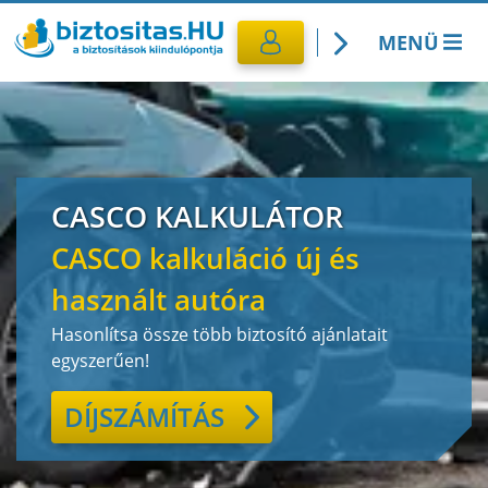
MENÜ
Kötelező biztosítás
Utasbiztosítás
CASCO KALKULÁTOR
CASCO Biztosítás
CASCO kalkuláció új és
Lakásbiztosítás
használt autóra
Hasonlítsa össze több biztosító ajánlatait
Banki termékek
egyszerűen!
DÍJSZÁMÍTÁS