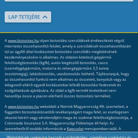
LAP TETEJÉRE
A
www.biztositas.hu
olyan biztosítási szerződések értékesítését végző
internetes összehasonlító felület, amely a szerződések összehasonlításán
túl az ügyfél által kiválasztott biztosítási szerződés megkötésének
kezdeményezésére is alkalmas. Az oldalon kötelező gépjármű-
felelősségbiztosítás (kgfb), autós kiegészítő biztosítás, casco
(személygépjárműre, motorra és tehergépjárműre 3,5 tonna
össztömegig), lakásbiztosítás, utasbiztosítás köthető. Tájékoztatjuk, hogy
az összehasonlító funkció nem alkalmas az összetett, bonyolult vagy az
átlagostól eltérő egyedi kockázatokat lefedő biztosítási fedezetek és
szolgáltatások ajánlására. Az oldal a kgfb termék kivételével nem
hasonlítja össze a piacon elérhető összes biztosítási terméket.
A
www.biztositas.hu
weboldalt a Netrisk Magyarország Kft. üzemelteti, a
független biztosításközvetítői tevékenységért maga felel, az esetlegesen
okozott kárért vagy sérelemdíjért maga és szakmai felelősségbiztosítója, a
Colonnade Insurance S.A. Magyarországi Fióktelepe áll helyt. Az
üzemeltetőről további információt a
Kapcsolat
menüpontban talál. A
weboldal használatával Ön elfogadja a
Felhasználási Feltételekben
foglalt
Weboldalunk cookie-kat használ a működéshez, személyre szabáshoz és