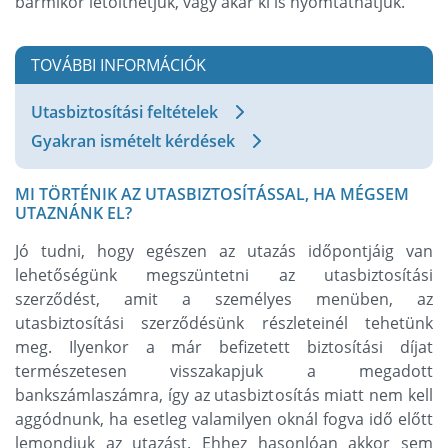
bármikor letölthetjük, vagy akár ki is nyomtathatjuk.
TOVÁBBI INFORMÁCIÓK
Utasbiztosítási feltételek
Gyakran ismételt kérdések
MI TÖRTÉNIK AZ UTASBIZTOSÍTÁSSAL, HA MÉGSEM
UTAZNÁNK EL?
Jó tudni, hogy egészen az utazás időpontjáig van
lehetőségünk megszüntetni az utasbiztosítási
szerződést, amit a személyes menüben, az
utasbiztosítási szerződésünk részleteinél tehetünk
meg. Ilyenkor a már befizetett biztosítási díjat
természetesen visszakapjuk a megadott
bankszámlaszámra, így az utasbiztosítás miatt nem kell
aggódnunk, ha esetleg valamilyen oknál fogva idő előtt
lemondjuk az utazást. Ehhez hasonlóan akkor sem