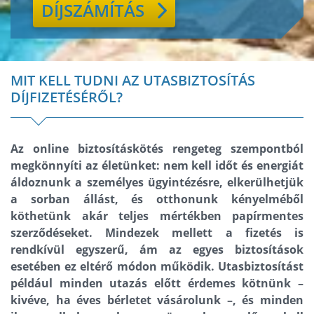
DÍJSZÁMÍTÁS
MIT KELL TUDNI AZ UTASBIZTOSÍTÁS
DÍJFIZETÉSÉRŐL?
Az online biztosításkötés rengeteg szempontból
megkönnyíti az életünket: nem kell időt és energiát
áldoznunk a személyes ügyintézésre, elkerülhetjük
a sorban állást, és otthonunk kényelméből
köthetünk akár teljes mértékben papírmentes
szerződéseket. Mindezek mellett a fizetés is
rendkívül egyszerű, ám az egyes biztosítások
esetében ez eltérő módon működik. Utasbiztosítást
például minden utazás előtt érdemes kötnünk –
kivéve, ha éves bérletet vásárolunk –, és minden