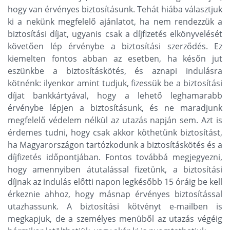
hogy van érvényes biztosításunk. Tehát hiába választjuk
ki a nekünk megfelelő ajánlatot, ha nem rendezzük a
biztosítási díjat, ugyanis csak a díjfizetés elkönyvelését
követően lép érvénybe a biztosítási szerződés. Ez
kiemelten fontos abban az esetben, ha későn jut
eszünkbe a biztosításkötés, és aznapi indulásra
kötnénk: ilyenkor amint tudjuk, fizessük be a biztosítási
díjat bankkártyával, hogy a lehető leghamarabb
érvénybe lépjen a biztosításunk, és ne maradjunk
megfelelő védelem nélkül az utazás napján sem. Azt is
érdemes tudni, hogy csak akkor köthetünk biztosítást,
ha Magyarországon tartózkodunk a biztosításkötés és a
díjfizetés időpontjában. Fontos továbbá megjegyezni,
hogy amennyiben átutalással fizetünk, a biztosítási
díjnak az indulás előtti napon legkésőbb 15 óráig be kell
érkeznie ahhoz, hogy másnap érvényes biztosítással
utazhassunk. A biztosítási kötvényt e-mailben is
megkapjuk, de a személyes menüből az utazás végéig