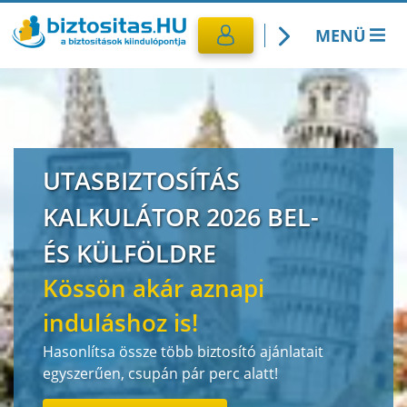
MENÜ
Kötelező biztosítás
Utasbiztosítás
UTASBIZTOSÍTÁS
CASCO Biztosítás
KALKULÁTOR 2026 BEL-
Lakásbiztosítás
ÉS KÜLFÖLDRE
Kössön akár aznapi
Banki termékek
induláshoz is!
Hasonlítsa össze több biztosító ajánlatait
egyszerűen, csupán pár perc alatt!