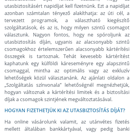
utasbiztosításért napidíjat kell fizetnünk. Ezt a napidíjat
azonban számtalan tényező alakíthatja: az úti cél, a
tervezett programok, a választható kiegészítő
szolgáltatások, és az is, hogy milyen szintű csomagot
választunk. Nagyon fontos, hogy ne spóroljunk az
utasbiztosítás díján, ugyanis az alacsonyabb szintű
csomagokhoz értelemszerűen alacsonyabb kártérítési
összegek is tartoznak. Tehát kevesebb kártérítést
kaphatunk egy külföldi káreseményre egy alapszintű
csomaggal, mintha az optimális vagy az exkluzív
lehetőségek közül választanánk. Az ajánlati oldalon a
„Szolgáltatás színvonala” lehetőségnél megnézhetjük,
hogyan változnak a kártérítési limitek és a biztosítási
díjak a csomagok szintjének megváltoztatásával.
HOGYAN FIZETHETJÜK KI AZ UTASBIZTOSÍTÁS DÍJÁT?
Ha online vásárolunk valamit, az utánvétes fizetés
mellett általában bankkártyával, vagy pedig banki