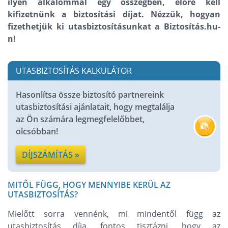
ilyen alkalommal egy összegben, előre kell
kifizetnünk a biztosítási díjat. Nézzük, hogyan
fizethetjük ki utasbiztosításunkat a Biztosítás.hu-
n!
UTASBIZTOSÍTÁS KALKULÁTOR
Hasonlítsa össze biztosító partnereink
utasbiztosítási ajánlatait, hogy megtalálja
az Ön számára legmegfelelőbbet,
olcsóbban!
DÍJSZÁMÍTÁS »
MITŐL FÜGG, HOGY MENNYIBE KERÜL AZ
UTASBIZTOSÍTÁS?
Mielőtt sorra vennénk, mi mindentől függ az
utasbiztosítás díja, fontos tisztázni, hogy az