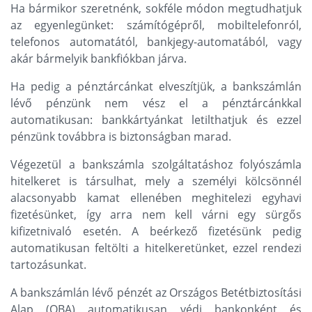
Ha bármikor szeretnénk, sokféle módon megtudhatjuk
az egyenlegünket: számítógépről, mobiltelefonról,
telefonos automatától, bankjegy-automatából, vagy
akár bármelyik bankfiókban járva.
Ha pedig a pénztárcánkat elveszítjük, a bankszámlán
lévő pénzünk nem vész el a pénztárcánkkal
automatikusan: bankkártyánkat letilthatjuk és ezzel
pénzünk továbbra is biztonságban marad.
Végezetül a bankszámla szolgáltatáshoz folyószámla
hitelkeret is társulhat, mely a személyi kölcsönnél
alacsonyabb kamat ellenében meghitelezi egyhavi
fizetésünket, így arra nem kell várni egy sürgős
kifizetnivaló esetén. A beérkező fizetésünk pedig
automatikusan feltölti a hitelkeretünket, ezzel rendezi
tartozásunkat.
A bankszámlán lévő pénzét az Országos Betétbiztosítási
Alap (OBA) automatikusan védi bankonként és