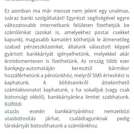
Ez azonban ma már messze nem jelent egy unalmas,
száraz banki szolgáltatást! Egyrészt segítségével egyre
változatosabb internetbank felületen fizethetjük be
számláinkat (azokat is, amelyekhez postai csekket
kapunk), magasabb kamatért köthetjük le átmenetileg
szabad pénzeszközeinket, általunk választott képpel
gyártott bankkártyát igényelhetünk, melyekkel akár
érintésmentesen is fizethetünk. Az ország több ezer
bankjegy-automatáján keresztül bármikor
hozzáférhetünk a pénzünkhöz, melyről SMS értesítést is
kaphatunk. A költéseinkről áttekinthető
számlakivonatot kaphatunk, s ha sokalljuk (vagy csak
biztonsági okból), bankkártyánkra limitet szabhatunk.
Külföldi
utazás
esetén bankkártyánkhoz nemzetközi
utasbiztosítás járhat, családtagunknak pedig
társkártyát biztosíthatunk a számlánkhoz.