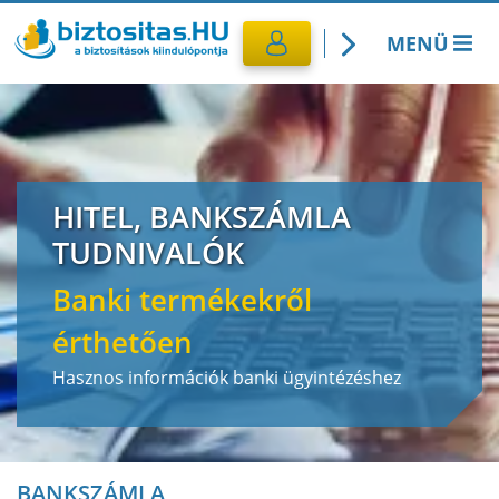
MENÜ
Kötelező biztosítás
Utasbiztosítás
HITEL, BANKSZÁMLA
CASCO Biztosítás
TUDNIVALÓK
Banki termékekről
Lakásbiztosítás
érthetően
Banki termékek
Hasznos információk banki ügyintézéshez
BANKSZÁMLA