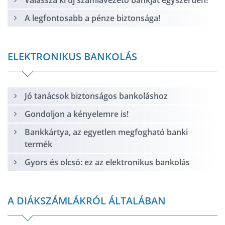
Válassza ki új számlavezető bankját egyszerűen!
A legfontosabb a pénze biztonsága!
ELEKTRONIKUS BANKOLÁS
Jó tanácsok biztonságos bankoláshoz
Gondoljon a kényelemre is!
Bankkártya, az egyetlen megfogható banki
termék
Gyors és olcsó: ez az elektronikus bankolás
A DIÁKSZÁMLÁKRÓL ÁLTALÁBAN