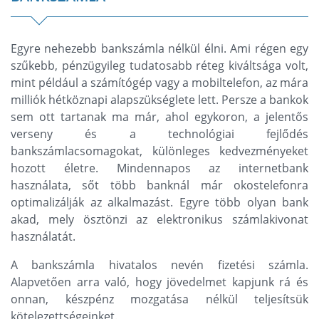
Egyre nehezebb bankszámla nélkül élni. Ami régen egy
szűkebb, pénzügyileg tudatosabb réteg kiváltsága volt,
mint például a számítógép vagy a mobiltelefon, az mára
milliók hétköznapi alapszükséglete lett. Persze a bankok
sem ott tartanak ma már, ahol egykoron, a jelentős
verseny és a technológiai fejlődés
bankszámlacsomagokat, különleges kedvezményeket
hozott életre. Mindennapos az internetbank
használata, sőt több banknál már okostelefonra
optimalizálják az alkalmazást. Egyre több olyan bank
akad, mely ösztönzi az elektronikus számlakivonat
használatát.
A bankszámla hivatalos nevén fizetési számla.
Alapvetően arra való, hogy jövedelmet kapjunk rá és
onnan, készpénz mozgatása nélkül teljesítsük
kötelezettségeinket.