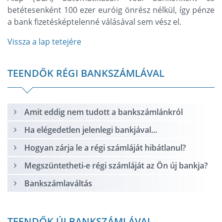
betétesenként 100 ezer euróig önrész nélkül, így pénze
a bank fizetésképtelenné válásával sem vész el.
Vissza a lap tetejére
TEENDŐK RÉGI BANKSZÁMLÁVAL
Amit eddig nem tudott a bankszámlánkról
Ha elégedetlen jelenlegi bankjával...
Hogyan zárja le a régi számláját hibátlanul?
Megszüntetheti-e régi számláját az Ön új bankja?
Bankszámlaváltás
TEENDŐK ÚJ BANKSZÁMLÁVAL