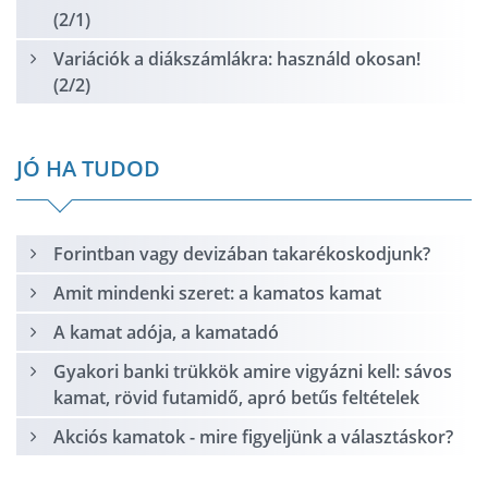
(2/1)
Variációk a diákszámlákra: használd okosan!
(2/2)
JÓ HA TUDOD
Forintban vagy devizában takarékoskodjunk?
Amit mindenki szeret: a kamatos kamat
A kamat adója, a kamatadó
Gyakori banki trükkök amire vigyázni kell: sávos
kamat, rövid futamidő, apró betűs feltételek
Akciós kamatok - mire figyeljünk a választáskor?