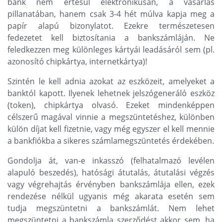
bank nem értesül elektronikusan, a vásárlás
pillanatában, hanem csak 3-4 hét múlva kapja meg a
papír alapú bizonylatot. Ezekre természetesen
fedezetet kell biztosítania a bankszámláján. Ne
feledkezzen meg különleges kártyái leadásáról sem (pl.
azonosító chipkártya, internetkártya)!
Szintén le kell adnia azokat az eszközeit, amelyeket a
banktól kapott. Ilyenek lehetnek jelszógeneráló eszköz
(token), chipkártya olvasó. Ezeket mindenképpen
célszerű magával vinnie a megszüntetéshez, különben
külön díjat kell fizetnie, vagy még egyszer el kell mennie
a bankfiókba a sikeres számlamegszüntetés érdekében.
Gondolja át, van-e inkasszó (felhatalmazó levélen
alapuló beszedés), hatósági átutalás, átutalási végzés
vagy végrehajtás érvényben bankszámlája ellen, ezek
rendezése nélkül ugyanis még akarata esetén sem
tudja megszüntetni a bankszámlát. Nem lehet
megszüntetni a bankszámla szerződést akkor sem, ha