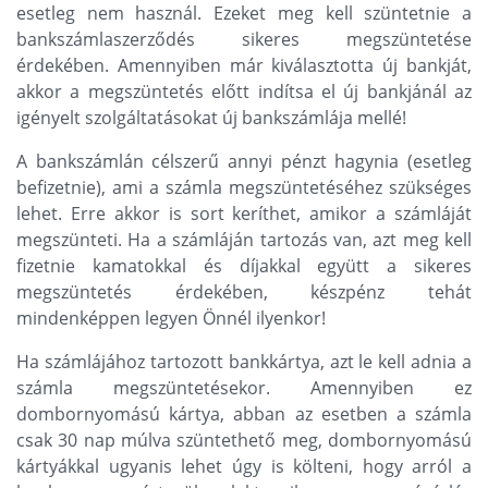
esetleg nem használ. Ezeket meg kell szüntetnie a
bankszámlaszerződés sikeres megszüntetése
érdekében. Amennyiben már kiválasztotta új bankját,
akkor a megszüntetés előtt indítsa el új bankjánál az
igényelt szolgáltatásokat új bankszámlája mellé!
A bankszámlán célszerű annyi pénzt hagynia (esetleg
befizetnie), ami a számla megszüntetéséhez szükséges
lehet. Erre akkor is sort keríthet, amikor a számláját
megszünteti. Ha a számláján tartozás van, azt meg kell
fizetnie kamatokkal és díjakkal együtt a sikeres
megszüntetés érdekében, készpénz tehát
mindenképpen legyen Önnél ilyenkor!
Ha számlájához tartozott bankkártya, azt le kell adnia a
számla megszüntetésekor. Amennyiben ez
dombornyomású kártya, abban az esetben a számla
csak 30 nap múlva szüntethető meg, dombornyomású
kártyákkal ugyanis lehet úgy is költeni, hogy arról a