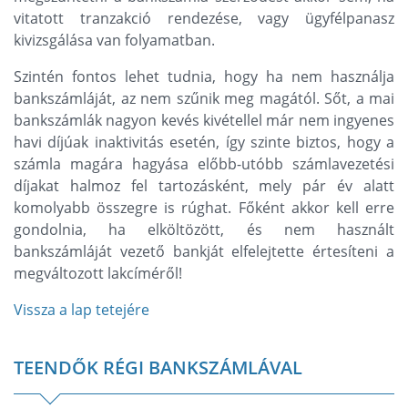
vitatott tranzakció rendezése, vagy ügyfélpanasz
kivizsgálása van folyamatban.
Szintén fontos lehet tudnia, hogy ha nem használja
bankszámláját, az nem szűnik meg magától. Sőt, a mai
bankszámlák nagyon kevés kivétellel már nem ingyenes
havi díjúak inaktivitás esetén, így szinte biztos, hogy a
számla magára hagyása előbb-utóbb számlavezetési
díjakat halmoz fel tartozásként, mely pár év alatt
komolyabb összegre is rúghat. Főként akkor kell erre
gondolnia, ha elköltözött, és nem használt
bankszámláját vezető bankját elfelejtette értesíteni a
megváltozott lakcíméről!
Vissza a lap tetejére
TEENDŐK RÉGI BANKSZÁMLÁVAL