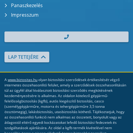
Panaszkezelés
Impresszum
| TEL.: +36 70 700 2000
LAP TETEJÉRE
A
www.biztositas.hu
olyan biztosítási szerződések értékesítését végző
internetes összehasonlító felület, amely a szerződések összehasonlításán
túl az ügyfél által kiválasztott biztosítási szerződés megkötésének
kezdeményezésére is alkalmas. Az oldalon kötelező gépjármű-
felelősségbiztosítás (kgfb), autós kiegészítő biztosítás, casco
(személygépjárműre, motorra és tehergépjárműre 3,5 tonna
össztömegig), lakásbiztosítás, utasbiztosítás köthető. Tájékoztatjuk, hogy
az összehasonlító funkció nem alkalmas az összetett, bonyolult vagy az
átlagostól eltérő egyedi kockázatokat lefedő biztosítási fedezetek és
szolgáltatások ajánlására. Az oldal a kgfb termék kivételével nem