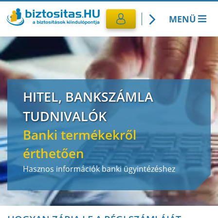
MENÜ
Kötelező biztosítás
Utasbiztosítás
HITEL, BANKSZÁMLA
CASCO Biztosítás
TUDNIVALÓK
Lakásbiztosítás
Banki termékekről
érthetően
Banki termékek
Hasznos információk banki ügyintézéshez